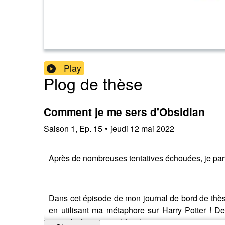
Play
Plog de thèse
Comment je me sers d'Obsidian
Saison
1
,
Ep.
15
•
jeudi 12 mai 2022
Après de nombreuses tentatives échouées, je parvie
Dans cet épisode de mon journal de bord de thèse
en utilisant ma métaphore sur Harry Potter ! De
centralisé toute ma thèse ! 🎉