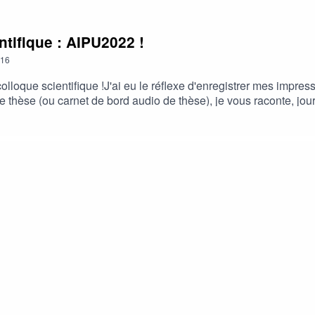
ntifique : AIPU2022 !
16
colloque scientifique !J'ai eu le réflexe d'enregistrer mes impres
thèse (ou carnet de bord audio de thèse), je vous raconte, jour
gie Universitaire (AIPU) qui a eu lieu à Rennes fin mai 2022 ! 
rcheuse, en animant un atelier collaboratif "Co-Lab" ! 🤓Encore
!Je vous annonce aussi que si vous aimez le podcast, s'il vous 
le site plogdethèse.fr et à vous donner encore plus de contenus ! V
seaux sociaux :Instagram : http://www.instagram.com/plogdethese
 : https://www.linkedin.com/company/plogdetheseToutes les sourc
colloque : https://www.aipu2022.fr/- site de l'université de Rennes