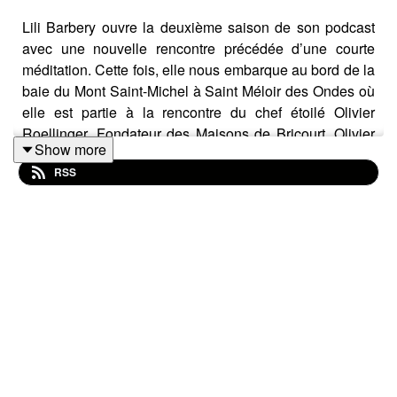
Lili Barbery ouvre la deuxième saison de son podcast
avec une nouvelle rencontre précédée d’une courte
méditation. Cette fois, elle nous embarque au bord de la
baie du Mont Saint-Michel à Saint Méloir des Ondes où
elle est partie à la rencontre du chef étoilé Olivier
Roellinger. Fondateur des Maisons de Bricourt, Olivier
Show more
ne se tient plus derrière les fourneaux. Il dédie
RSS
désormais son temps à militer pour un droit inaliénable
à bien manger. Toujours aussi engagé dans la
protection du vivant, l’auteur du livre Pour une révolution
délicieuse (éditions Fayard) est convaincu que le soin
consacré à notre alimentation pourrait bien changer le
monde. Et sa ferveur est communicative. Une bouffée
d’air, d’iode et d’énergie!
Pour suivre Lili Barbery sur sa plateforme: