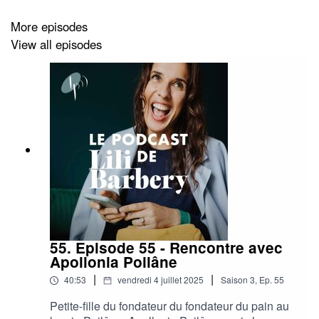
More episodes
View all episodes
https://www.instagram.com/leventrelibre/
https://www.instagram.com/ecolecomestible/
https://www.instagram.com/lilibarbery/
https://www.instagram.com/les.podcasteurs/
55. Episode 55 - Rencontre avec
Apollonia Poilâne
|
|
40:53
vendredi 4 juillet 2025
Saison
3
,
Ep.
55
Petite-fille du fondateur du fondateur du pain au