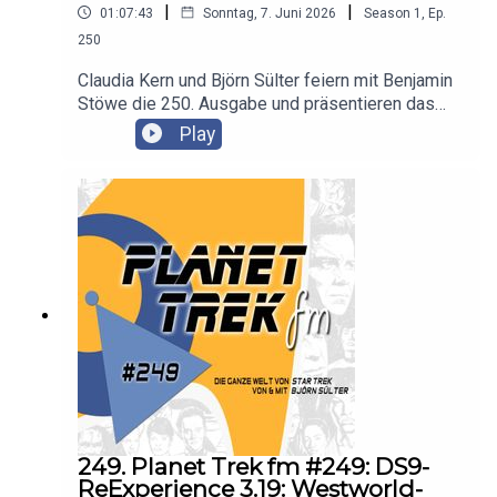
|
|
01:07:43
Sonntag, 7. Juni 2026
Season
1
,
Ep.
250
Claudia Kern und Björn Sülter feiern mit Benjamin
Stöwe die 250. Ausgabe und präsentieren das
Hörspiel "Reise zu den Sternen — Hinter dem
Play
Wurmloch".
249. Planet Trek fm #249: DS9-
ReExperience 3.19: Westworld-