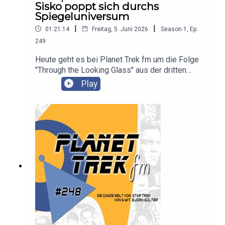
Sisko poppt sich durchs
Spiegeluniversum
|
|
01:21:14
Freitag, 5. Juni 2026
Season
1
,
Ep.
249
Heute geht es bei Planet Trek fm um die Folge
"Through the Looking Glass" aus der dritten
Staffel der Serie "Star Trek: Deep Space Nine". Es
Play
diskutieren Claudia Kern und Björn Sülter.