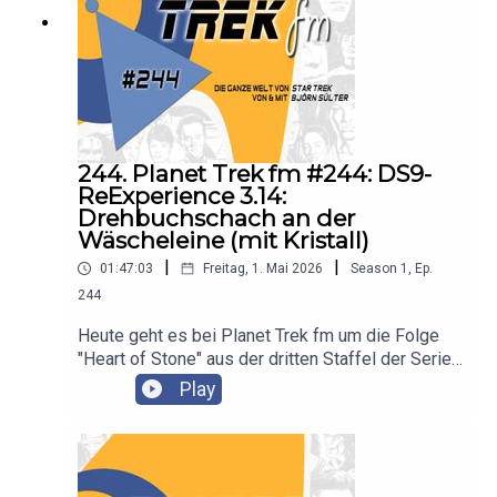
244. Planet Trek fm #244: DS9-
ReExperience 3.14:
Drehbuchschach an der
Wäscheleine (mit Kristall)
|
|
01:47:03
Freitag, 1. Mai 2026
Season
1
,
Ep.
244
Heute geht es bei Planet Trek fm um die Folge
"Heart of Stone" aus der dritten Staffel der Serie
"Star Trek: Deep Space Nine". Es diskutieren
Play
Claudia Kern und Björn Sülter.