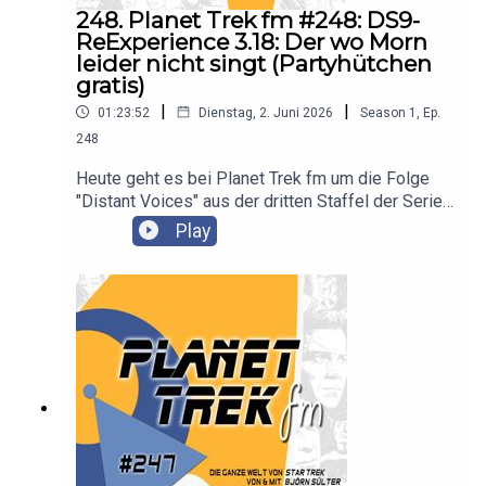
248. Planet Trek fm #248: DS9-
ReExperience 3.18: Der wo Morn
leider nicht singt (Partyhütchen
gratis)
|
|
01:23:52
Dienstag, 2. Juni 2026
Season
1
,
Ep.
248
Heute geht es bei Planet Trek fm um die Folge
"Distant Voices" aus der dritten Staffel der Serie
"Star Trek: Deep Space Nine". Es diskutieren
Play
Claudia Kern und Björn Sülter.