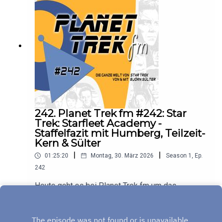
242. Planet Trek fm #242: Star
Trek: Starfleet Academy -
Staffelfazit mit Humberg, Teilzeit-
Kern & Sülter
|
|
01:25:20
Montag, 30. März 2026
Season
1
,
Ep.
242
Heute geht es bei Planet Trek fm um das
Staffelfazit zur ersten Staffel der Serie "Star
Trek: Starfleet Academy". Es diskutieren Claudia
Play
Kern, Christian Humberg und Björn Sülter.