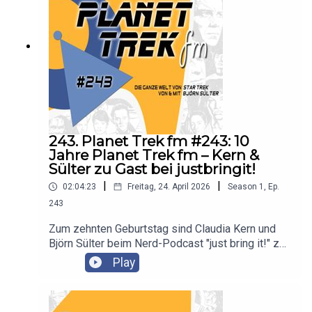
243. Planet Trek fm #243: 10
Jahre Planet Trek fm – Kern &
Sülter zu Gast bei justbringit!
|
|
02:04:23
Freitag, 24. April 2026
Season
1
,
Ep.
243
Zum zehnten Geburtstag sind Claudia Kern und
Björn Sülter beim Nerd-Podcast "just bring it!" zu
Gast und dürfen Host Volker ihre Geschichte
Play
erzählen.