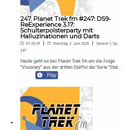
247. Planet Trek fm #247: DS9-
ReExperience 3.17:
Schulterpolsterparty mit
Halluzinationen und Darts
|
|
01:25:39
Dienstag, 2. Juni 2026
Season
1
,
Ep.
247
Heute geht es bei Planet Trek fm um die Folge
"Visionary" aus der dritten Staffel der Serie "Star
Trek: Deep Space Nine". Es diskutieren Claudia
Play
Kern und Björn Sülter.