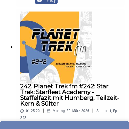
erzählen.
242. Planet Trek fm #242: Star
Trek: Starfleet Academy -
Staffelfazit mit Humberg, Teilzeit-
Kern & Sülter
|
|
01:25:20
Montag, 30. März 2026
Season
1
,
Ep.
242
Heute geht es bei Planet Trek fm um das