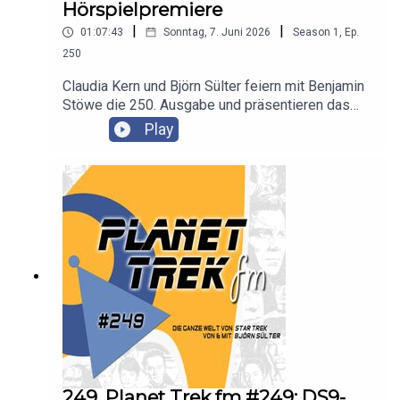
Hörspielpremiere
|
|
01:07:43
Sonntag, 7. Juni 2026
Season
1
,
Ep.
250
Claudia Kern und Björn Sülter feiern mit Benjamin
Stöwe die 250. Ausgabe und präsentieren das
Hörspiel "Reise zu den Sternen — Hinter dem
Play
Wurmloch".
249. Planet Trek fm #249: DS9-