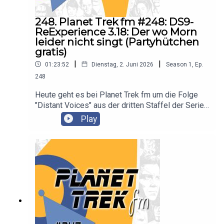
248. Planet Trek fm #248: DS9-
ReExperience 3.18: Der wo Morn
leider nicht singt (Partyhütchen
gratis)
|
|
01:23:52
Dienstag, 2. Juni 2026
Season
1
,
Ep.
248
Heute geht es bei Planet Trek fm um die Folge
"Distant Voices" aus der dritten Staffel der Serie
"Star Trek: Deep Space Nine". Es diskutieren
Play
Claudia Kern und Björn Sülter.