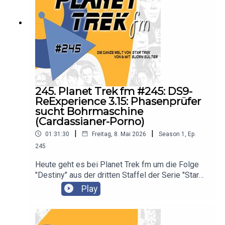
245. Planet Trek fm #245: DS9-
ReExperience 3.15: Phasenprüfer
sucht Bohrmaschine
(Cardassianer-Porno)
|
|
01:31:30
Freitag, 8. Mai 2026
Season
1
,
Ep.
245
Heute geht es bei Planet Trek fm um die Folge
"Destiny" aus der dritten Staffel der Serie "Star
Trek: Deep Space Nine". Es diskutieren Claudia
Play
Kern und Björn Sülter.