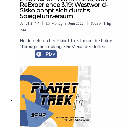
ReExperience 3.19: Westworld-
Sisko poppt sich durchs
Spiegeluniversum
|
|
01:21:14
Freitag, 5. Juni 2026
Season
1
,
Ep.
249
Heute geht es bei Planet Trek fm um die Folge
"Through the Looking Glass" aus der dritten
Staffel der Serie "Star Trek: Deep Space Nine". Es
Play
diskutieren Claudia Kern und Björn Sülter.