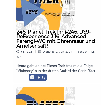
246. Planet Trek fm #246: DS9-
ReExperience 3.16: Advanced-
Ferengi-WG mit Ohrenrasur und
Ameisensaft!
|
|
01:13:25
Dienstag, 2. Juni 2026
Season
1
,
Ep.
246
Heute geht es bei Planet Trek fm um die Folge
"Visionary" aus der dritten Staffel der Serie "Star
Trek: Deep Space Nine". Es diskutieren Claudia
Play
Kern und Björn Sülter.