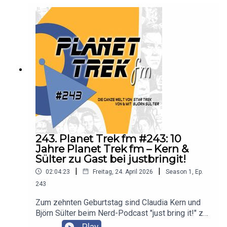
243. Planet Trek fm #243: 10
Jahre Planet Trek fm – Kern &
Sülter zu Gast bei justbringit!
|
|
02:04:23
Freitag, 24. April 2026
Season
1
,
Ep.
243
Zum zehnten Geburtstag sind Claudia Kern und
Björn Sülter beim Nerd-Podcast "just bring it!" zu
Gast und dürfen Host Volker ihre Geschichte
Play