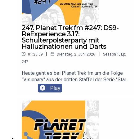
247. Planet Trek fm #247: DS9-
ReExperience 3.17:
Schulterpolsterparty mit
Halluzinationen und Darts
|
|
01:25:39
Dienstag, 2. Juni 2026
Season
1
,
Ep.
247
Heute geht es bei Planet Trek fm um die Folge
"Visionary" aus der dritten Staffel der Serie "Star
Trek: Deep Space Nine". Es diskutieren Claudia
Play
Kern und Björn Sülter.