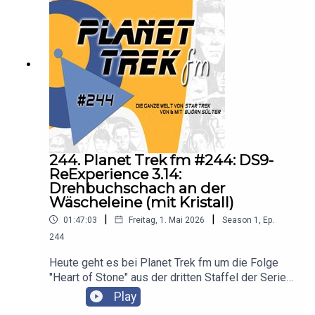
244. Planet Trek fm #244: DS9-
ReExperience 3.14:
Drehbuchschach an der
Wäscheleine (mit Kristall)
|
|
01:47:03
Freitag, 1. Mai 2026
Season
1
,
Ep.
244
Heute geht es bei Planet Trek fm um die Folge
"Heart of Stone" aus der dritten Staffel der Serie
"Star Trek: Deep Space Nine". Es diskutieren
Play
Claudia Kern und Björn Sülter.