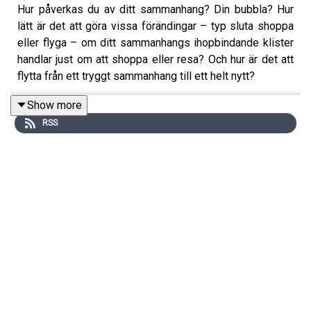
Hur påverkas du av ditt sammanhang? Din bubbla? Hur
lätt är det att göra vissa förändingar – typ sluta shoppa
eller flyga – om ditt sammanhangs ihopbindande klister
handlar just om att shoppa eller resa? Och hur är det att
flytta från ett tryggt sammanhang till ett helt nytt?
Show more
RSS
I bonusavsnittet "Bubblor & sammanhang" snackar vi
loss om hur vi påverkas, vi lyssnar på kloka
Maria
Wolrath Söderberg
, hyllar
Anitha Clemence
(som gått ut
med att hon vill ha köpstopp – något som förmodligen
uppfattas som obekvämt i den bubbla hon rör sig i) och
funderar loss kring hur vi fungerar.
I Plan B-podden vill vi utforska hur livet 2.0 kan bli. Det
göttiga livet efter omställningen, som håller sig inom
planetens gränser och där normer och status bygger på