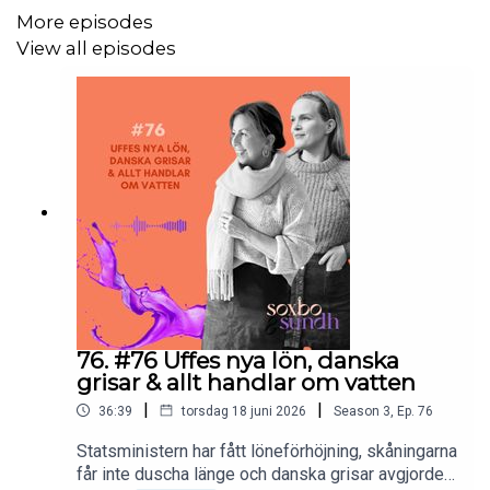
helt andra värden än pengar, flashiga prylar och flotta
More episodes
yrkestitlar. Om vi fabriksåterställer världen och börjar om,
View all episodes
vad ska vi då satsa på för att plan B-livet inte bara ska bli
hållbart utan till och med bättre än det fossilstinkande
plan A-livet?
PODDARE
Emma Sundh
&
Maria Soxbo
KONTAKT Mail,
Facebook
&
Instagram
.
76. #76 Uffes nya lön, danska
grisar & allt handlar om vatten
|
|
36:39
torsdag 18 juni 2026
Season
3
,
Ep.
76
Statsministern har fått löneförhöjning, skåningarna
får inte duscha länge och danska grisar avgjorde