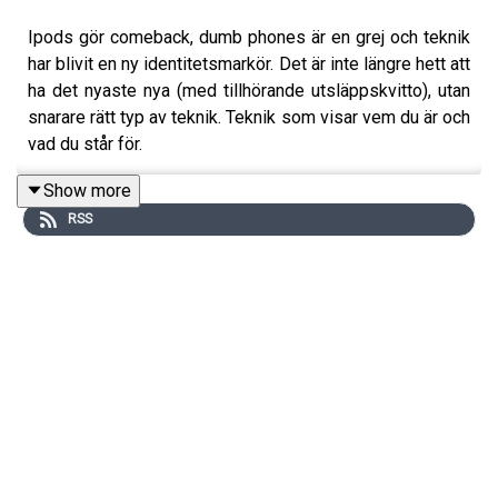
Ipods gör comeback, dumb phones är en grej och teknik
har blivit en ny identitetsmarkör. Det är inte längre hett att
ha det nyaste nya (med tillhörande utsläppskvitto), utan
snarare rätt typ av teknik. Teknik som visar vem du är och
vad du står för.
Just därför snackar Emma Sundh och Maria Soxbo loss
Show more
om trender, uppdaterade laptops, samhällsvindar,
RSS
klimatavtryck, avfall och något som passar utmärkt in i
denna identitetsskapande trend, nämligen renoverad
teknik.
Vad kan man köpa begagnat på teknikfronten? Vad ska
man tänka på? Och hur ser klimatduons egna teknikinköp
ut? Dessutom vänder och vrider Soxbo & Sundh på en
hel del myter gällande renoverad teknik. Lyssna loss!