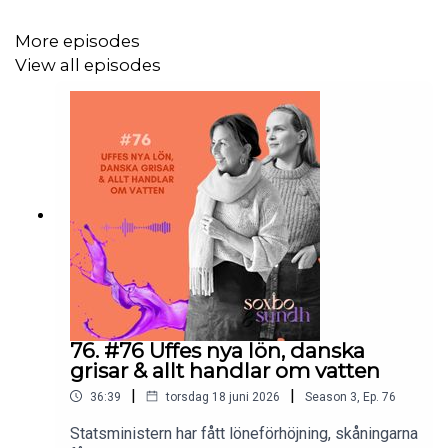
och se vad som händer då!
More episodes
View all episodes
Musikcredd:
Simon Spejare
Följ oss på Instagram:
@soxbosundh
Stötta oss som månadsgivare via Patreon:
/soxbosundh
Maila oss: hej(at)soxbosundh.se
76. #76 Uffes nya lön, danska
grisar & allt handlar om vatten
|
|
36:39
torsdag 18 juni 2026
Season
3
,
Ep.
76
Statsministern har fått löneförhöjning, skåningarna