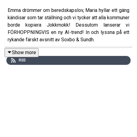
Emma drömmer om beredskapslov, Maria hyllar ett gäng
kändisar som tar ställning och vi tycker att alla kommuner
borde kopiera Jokkmokk! Dessutom lanserar vi
FÖRHOPPNINGVIS en ny AI-trend! In och lyssna på ett
rykande färskt avsnitt av Soxbo & Sundh.
Show more
RSS
Om podden Soxbo & Sundh:
Soxbo & Sundh drivs av den bubblande klimatduon
Maria
Soxbo
och
Emma Sundh
– författare, föreläsare,
omställningsivrare och så klart: Grundare av den ideella
organisationen
Klimatklubben
.
I Soxbo & Sundh ger de sig vanligtvis på att lösa
klimatkrisen, med hjälp av kloka gäster och massor av
fakta. Men – så här under valåret har vi kastat loss från
de vanliga formaten, planeringen och manusen. Häng på