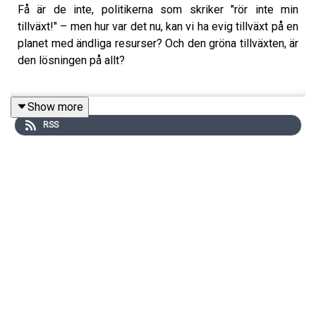
Få är de inte, politikerna som skriker "rör inte min
tillväxt!" – men hur var det nu, kan vi ha evig tillväxt på en
planet med ändliga resurser? Och den gröna tillväxten, är
den lösningen på allt?
Show more
Om podden Soxbo & Sundh:
RSS
Soxbo & Sundh drivs av den bubblande klimatduon Maria
Soxbo och Emma Sundh – författare, föreläsare,
omställningsivrare och så klart: Grundare av den ideella
organisationen Klimatklubben.
I Soxbo & Sundh ger de sig på att lösa klimatkrisen. Men
– så klart – inte på egen hand. Ska vi lösa
mänsklighetens största utmaning så kan vi inte bara
tänka utanför boxen, utan vi måste ju också få in fler
perspektiv än vårt eget. (Vilket också är ett tips till alla
politiker där ute, by the way.)