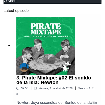
About
Latest episode
3. Pirate Mixtape: #02 El sonido
de la Isla: Newton
|
|
32:55
viernes, 3 de abril de 2026
Season
1
,
Ep.
3
Newton: Joya escondida del Sonido de la IslaEn