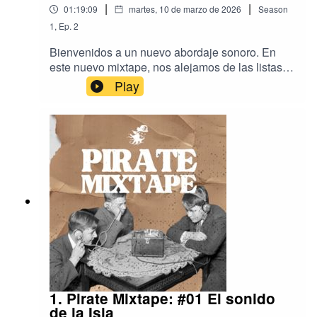
|
|
01:19:09
martes, 10 de marzo de 2026
Season
1
,
Ep.
2
Bienvenidos a un nuevo abordaje sonoro. En
este nuevo mixtape, nos alejamos de las listas
creadas por algoritmos y nos sumergirnos en lo
Play
que realmente está haciendo vibrar los altavoces
del barco. Desde el regreso triunfal de Social
Distortion y The Damned hasta canciones que
suenan a carreteras polvorientas que llevan al fin
del mundo, donde todo parecer ir mal, pero
suena bien. En esta entrega, diseccionamos las
canciones favoritas que han sonado en el barco
durante Enero y Febrero, nuevos estrenos
musicales y más recomendaciones.
1. Pirate Mixtape: #01 El sonido
de la Isla