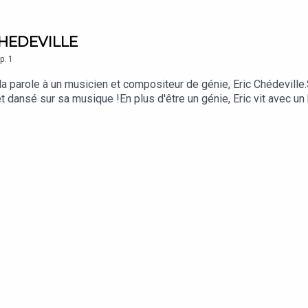
CHEDEVILLE
p.
1
 parole à un musicien et compositeur de génie, Eric Chédeville
et dansé sur sa musique !En plus d'être un génie, Eric vit avec u
e Tonquédec pour la voix du père et de GuyManQuentin Bossis, 
"Héroines", Keen'V"Pomme", Sébatien Tellier"Spring waltz" Chop
 Punk"Press Start", Sixtine alias Melanie Chédeville"I feel it c
role.Pour plus d'informations sur la confidentialité de vos donn