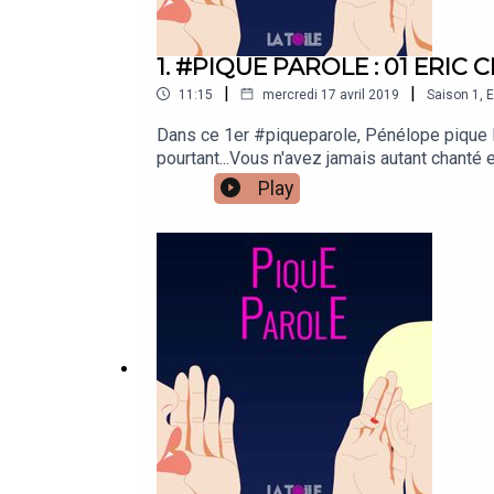
1. #PIQUE PAROLE : 01 ERIC 
|
|
11:15
mercredi 17 avril 2019
Saison
1
,
E
Dans ce 1er #piqueparole, Pénélope pique la
pourtant...Vous n'avez jamais autant chanté 
Production: Agence La ToileComédiens:Guy d
Play
de MarieMusiques:"Oneself", Jincheng zhang
Guy-Manuel de Homem Christo"Get Lucky" Daft
temps qu'il nous a accordé pour ce Pique Pa