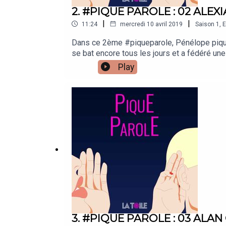
2. #PIQUE PAROLE : 02 ALEX
|
|
11:24
mercredi 10 avril 2019
Saison
1
,
E
Dans ce 2ème #piqueparole, Pénélope pique l
se bat encore tous les jours et a fédéré un
prochain livre en avril 2019 aux éditions Ma
Play
novembre 2017 lors du TedXVoix principale 
l'annonce des Editions Kawa et de TedX au t
Jincheng zhang"Quand l'appétit va tout va" 
Leonard Rosenman"People help the people" B
sur la confidentialité de vos données, visi
3. #PIQUE PAROLE : 03 ALA