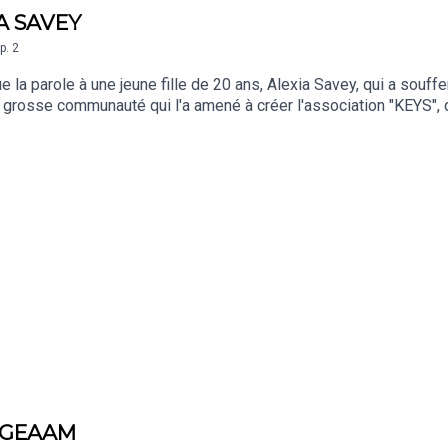
IA SAVEY
p.
2
a parole à une jeune fille de 20 ans, Alexia Savey, qui a souffer
e grosse communauté qui l'a amené à créer l'association "KEYS",
rabout."La faim du petit poids: chroniques anorexiques" Edition 
: PénélopeRéalisation et production: Agence La ToileComédiens:J
éléphoneQuentin Bossis, pour la voix de La HaineOlivia Parra, p
: Roger Carel et Jacques Morel"U-turn" Aaron"Spring Waltz" Chopi
irdyMerci à Alexia Savey pour le temps qu'elle nous a accordé
tez Acast.com/privacy
N GEAAM