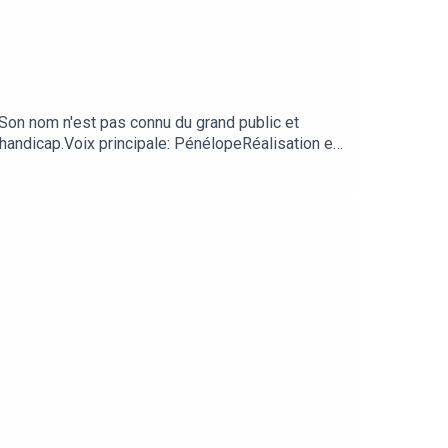
.Son nom n'est pas connu du grand public et
n handicap.Voix principale: PénélopeRéalisation et
pour la voix du hardeurJoy Belmont pour la voix
in"Knight Club" Crydamoure - Eric Chédeville &
oming", Daft PunkMerci à Eric Chédeville pour le
ées, visitez Acast.com/privacy