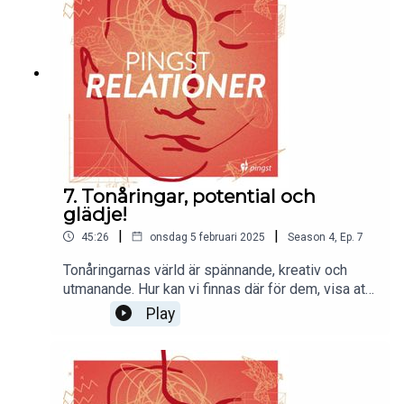
7. Tonåringar, potential och
glädje!
|
|
45:26
onsdag 5 februari 2025
Season
4
,
Ep.
7
Tonåringarnas värld är spännande, kreativ och
utmanande. Hur kan vi finnas där för dem, visa att
vi tror på dem och hur kan vi förhålla oss till att vi
Play
själva faktiskt inte förstår? Följ med in när Victoria
Öhrvall gästar podden igen. Det blir såklart en del
skratt men även massor av bra tips och
inspiration!