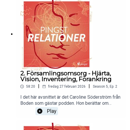
omsorgsarbete i sin församling. Välkommen med.
2. Församlingsomsorg - Hjärta,
Vision, Inventering, Förankring
|
|
58:20
fredag 27 februari 2026
Season
5
,
Ep.
2
I det här avsnittet är det Caroline Söderström från
Boden som gästar podden. Hon berättar om
drömmen att bygga en församling där omsorg
Play
genomsyrar allt. Det blir mycket hjärta och många
praktiska verktyg. Välkommen med!