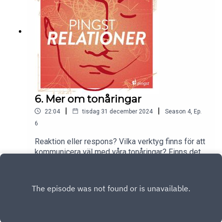
6. Mer om tonåringar
|
|
22:04
tisdag 31 december 2024
Season
4
,
Ep.
6
Reaktion eller respons? Vilka verktyg finns för att
kommunicera väl med våra tonåringar? Finns det
hopp för att faktiskt förstå varandra?
Play