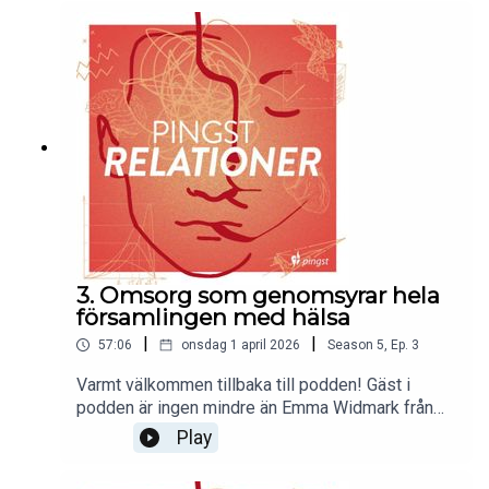
man prata om hos en själavårdare? Varför är det
viktigt? Vilken skillnad kan ett samtal egentligen
göra? Vad finns det för fördelar med att vara del
av ett själavårdsnätverk? Välkommen in i samtalet
med Kicki Vågström, nationell
själavårdskoordinator i Pingst.
3. Omsorg som genomsyrar hela
församlingen med hälsa
|
|
57:06
onsdag 1 april 2026
Season
5
,
Ep.
3
Varmt välkommen tillbaka till podden! Gäst i
podden är ingen mindre än Emma Widmark från
Bet:L Skövde. Vi pratar själavård,
Play
församlingsomsorg, det goda samtalet och hur
man egentligen går tillväga om man vill starta ett