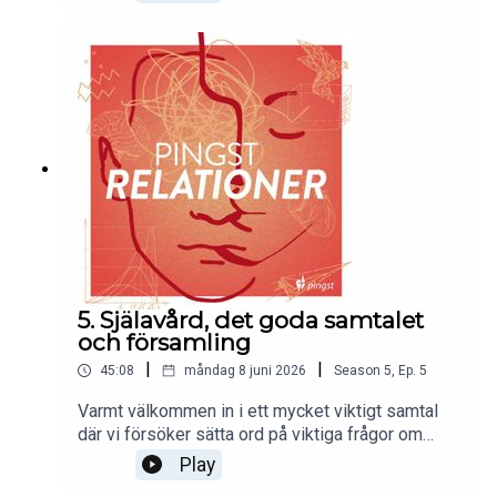
stödnätverk för den ensamstående- från
graviditet och hela vägen genom livets alla toppar
och dalar. Vi pratar om församlingens potential,
om skillnad det kan göra att finnas där för den
enskilde på riktigt och om omsorgshjärtat som
leder till praktisk handling. Välkommen med!
5. Själavård, det goda samtalet
och församling
|
|
45:08
måndag 8 juni 2026
Season
5
,
Ep.
5
Varmt välkommen in i ett mycket viktigt samtal
där vi försöker sätta ord på viktiga frågor om
själavård. Vad är egentligen själavård? Vad är
Play
skillnaden mellan själavård och terapi? Vad kan