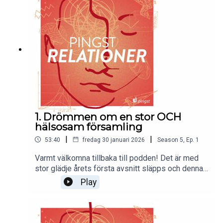
1. Drömmen om en stor OCH
hälsosam församling
|
|
53:40
fredag 30 januari 2026
Season
5
,
Ep.
1
Varmt välkomna tillbaka till podden! Det är med
stor glädje årets första avsnitt släpps och denna
gång är det Erik Wennerberg som gästar podden.
Play
Välkommen in i den nya serien som helt och hållet
handlar om församlingshälsa, omsorg och socialt
arbete.