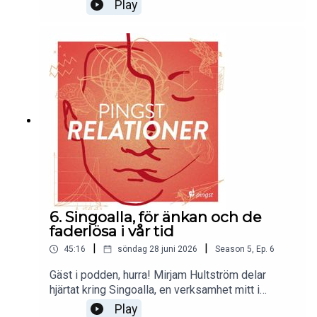
pastor, missionär, författare och handledare. Vad
Play
har korvgrillning och skratt gemensamt och vad är
det outnyttjade potential som församlingen bär
på? Välkommen in i samtalet!(Obs. Ljudet är lite
dåligt av och till pga. annan utrustning denna gång.
Men ingen fara, allt är fullt hörbart och det är väl
värt en lyssning ändå!)
6. Singoalla, för änkan och de
faderlösa i vår tid
|
|
45:16
söndag 28 juni 2026
Season
5
,
Ep.
6
Gäst i podden, hurra! Mirjam Hultström delar
hjärtat kring Singoalla, en verksamhet mitt i
församlingens hjärta som finns som ett
Play