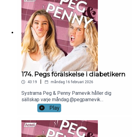
174. Pegs förälskelse i diabetikern
|
43:19
måndag 16 februari 2026
Systrarna Peg & Penny Parnevik håller dig
sällskap varje måndag.@pegparnevik
@pennyyparnevik @pegochpennypoddenKlipps
Play
och redigeras av Runsten Media