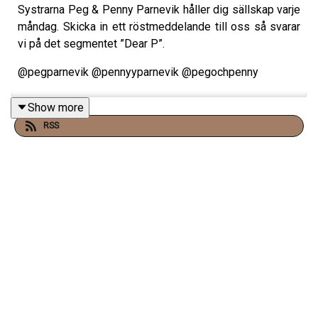
Systrarna Peg & Penny Parnevik håller dig sällskap varje
måndag. Skicka in ett röstmeddelande till oss så svarar
vi på det segmentet ”Dear P”.
@pegparnevik @pennyyparnevik @pegochpenny
Show more
RSS
Klipps och redigeras av Runsten Media