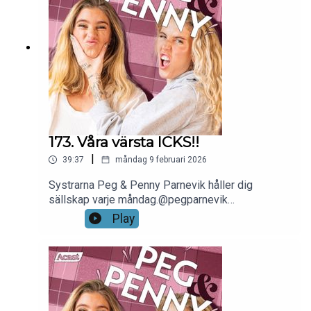
173. Våra värsta ICKS!!
|
39:37
måndag 9 februari 2026
Systrarna Peg & Penny Parnevik håller dig
sällskap varje måndag.@pegparnevik
@pennyyparnevik @pegochpennypoddenKlipps
Play
och redigeras av Runsten Media