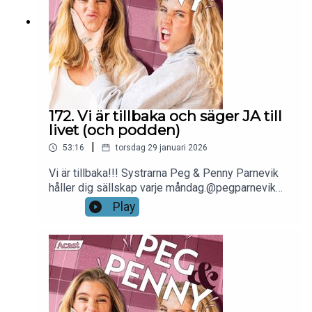
172. Vi är tillbaka och säger JA till
livet (och podden)
|
53:16
torsdag 29 januari 2026
Vi är tillbaka!!! Systrarna Peg & Penny Parnevik
håller dig sällskap varje måndag.@pegparnevik
@pennyyparnevik @pegochpennypoddenKlipps
Play
och redigeras av Runsten Media