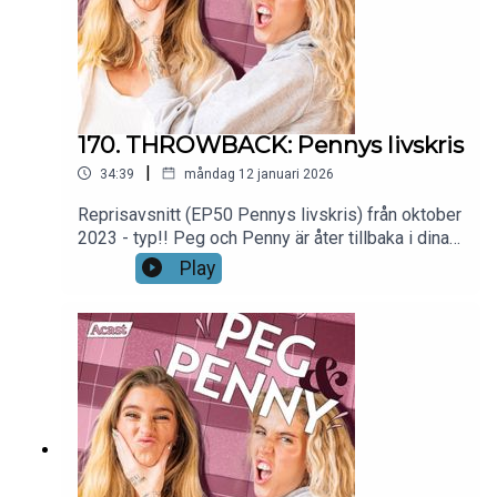
170. THROWBACK: Pennys livskris
|
34:39
måndag 12 januari 2026
Reprisavsnitt (EP50 Pennys livskris) från oktober
2023 - typ!! Peg och Penny är åter tillbaka i dina
små poddöron i februari!Systrarna Peg & Penny
Play
Parnevik håller dig sällskap varje
måndag.@pegparnevik @pennyyparnevik
@pegochpennypoddenKlipps och redigeras av
Runsten Media