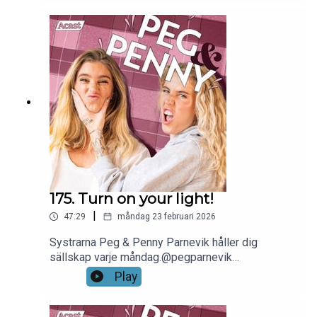
175. Turn on your light!
|
47:29
måndag 23 februari 2026
Systrarna Peg & Penny Parnevik håller dig
sällskap varje måndag.@pegparnevik
@pennyyparnevik @pegochpennypoddenKlipps
Play
och redigeras av Runsten Media