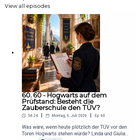
wenn ihr immer noch nicht genug gerätselt habt, gibt es
View all episodes
wie immer ein neues
MTN (Mysterious Ticking Noise).
Viel Spaß beim Hören!
60. 60 - Hogwarts auf dem
Prüfstand: Besteht die
Zauberschule den TÜV?
|
|
56:24
Montag, 6. Juli 2026
Ep.
60
Was wäre, wenn heute plötzlich der TÜV vor den
Toren Hogwarts stehen würde? Linda und Giulia