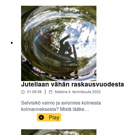
aviomiehellä kellot sekaisin?
Jutellaan vähän raskausvuodesta
|
01:09:38
tiistaina 4. tammikuuta 2022
Selvisikö vaimo ja aviomies kolmesta
kolmanneksesta? Mistä lääke
raskauspahoinvointiin? Mikä ihmeen pappa-
Play
arvo?