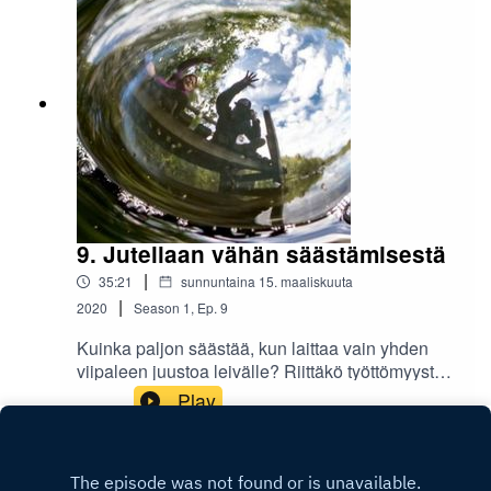
9. Jutellaan vähän säästämisestä
|
35:21
sunnuntaina 15. maaliskuuta
|
2020
Season
1
,
Ep.
9
Kuinka paljon säästää, kun laittaa vain yhden
viipaleen juustoa leivälle? Riittäkö työttömyystuki
aktiiviseen yökerhoelämään? Mihin vaimo ja
Play
aviomies käyttävät säästönsä?