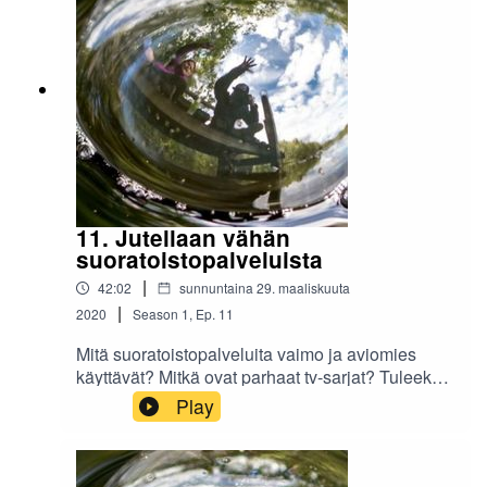
11. Jutellaan vähän
suoratoistopalveluista
|
42:02
sunnuntaina 29. maaliskuuta
|
2020
Season
1
,
Ep.
11
Mitä suoratoistopalveluita vaimo ja aviomies
käyttävät? Mitkä ovat parhaat tv-sarjat? Tuleeko
Netflixiä tuijotettua enempi, kun ollaan suojassa
Play
koronavirukselta?