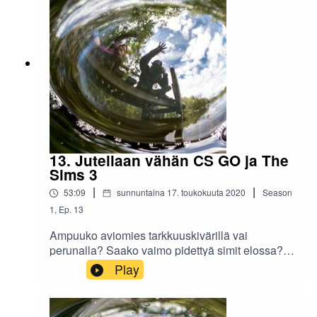
13. Jutellaan vähän CS GO ja The
Sims 3
|
|
53:09
sunnuntaina 17. toukokuuta 2020
Season
1
,
Ep.
13
Ampuuko aviomies tarkkuuskivärillä vai
perunalla? Saako vaimo pidettyä simit elossa?
Kuka tunnustaa olevansa noob?
Play