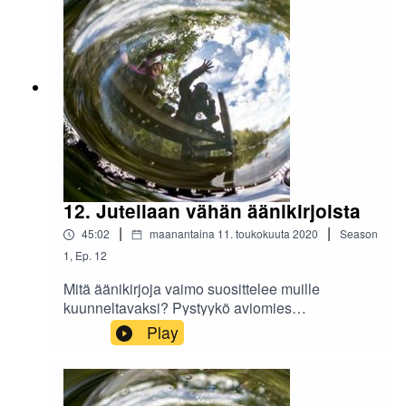
12. Jutellaan vähän äänikirjoista
|
|
45:02
maanantaina 11. toukokuuta 2020
Season
1
,
Ep.
12
Mitä äänikirjoja vaimo suosittelee muille
kuunneltavaksi? Pystyykö aviomies
kuuntelemaan vaimoa ja äänikirjoja samaan
Play
aikaan? Joko muuttohommat on saatu käyntiin?