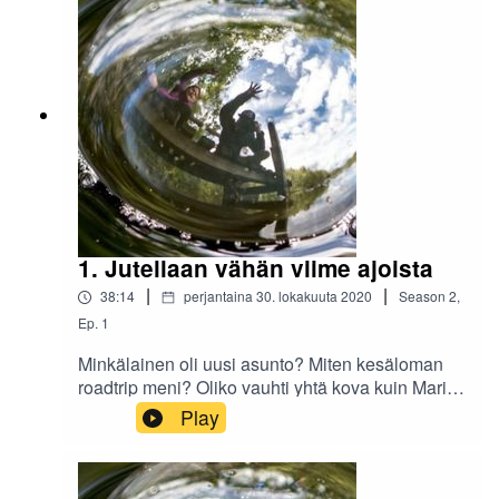
1. Jutellaan vähän viime ajoista
|
|
38:14
perjantaina 30. lokakuuta 2020
Season
2
,
Ep.
1
Minkälainen oli uusi asunto? Miten kesäloman
roadtrip meni? Oliko vauhti yhtä kova kuin Mario
Kartissa?
Play