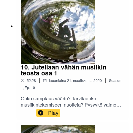
10. Jutellaan vähän musiikin
teosta osa 1
|
|
52:28
lauantaina 21. maaliskuuta 2020
Season
1
,
Ep.
10
Onko samplaus väärin? Tarvitaanko
musiikintekemiseen nuotteja? Pysyykö vaimo
hereillä, kun aviomies vaahtoaa
Play
harrastuksestaan?