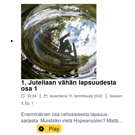
1. Jutellaan vähän lapsuudesta
osa 1
|
|
33:24
lauantaina 15. tammikuuta 2022
Season
3
,
Ep.
1
Ensimmäinen osa neliosaisesta lapsuus-
sarjasta. Muistatko vielä Hopeanuolen? Mistä
lapsuuden ohjelmista jäi traumoja vai jäikö?
Play
Missä ohjelmassa oli paras tunnari? Meneekö