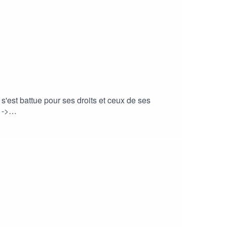
s'est battue pour ses droits et ceux de ses
 ->
inktr.ee/pertinentesMusique réalisée par Violet