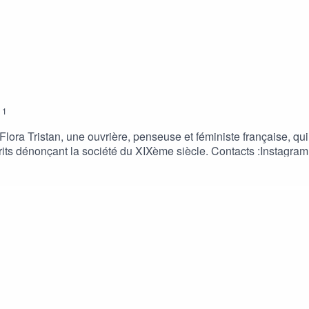
1
lora Tristan, une ouvrière, penseuse et féministe française, qui 
ts dénonçant la société du XIXème siècle. Contacts :Instagram
st/E-mail -> contact.pertinentes@gmail.comLinktree -> https://l