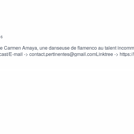
6
e de Carmen Amaya, une danseuse de flamenco au talent incomm
st/E-mail -> contact.pertinentes@gmail.comLinktree -> https://l