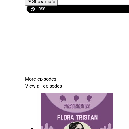
Show more
RSS
Contacts :
Instagram ->
https://www.instagram.com/pertinent
E-mail -> contact.pertinentes@gmail.com
Linktree -> https://linktr.ee/pertinentes
Musique réalisée par Violet Candy.
More episodes
View all episodes
.
.