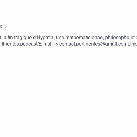
p.
5
t la fin tragique d'Hypatia, une mathématicienne, philosophe et
rtinentes.podcast/E-mail -> contact.pertinentes@gmail.comLinktr