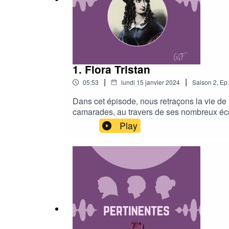
.
.
1. Flora Tristan
|
|
05:53
lundi 15 janvier 2024
Saison
2
,
Ep.
Dans cet épisode, nous retraçons la vie de F
.
camarades, au travers de ses nombreux écri
https://www.instagram.com/pertinentes.podca
Play
Candy........
.
.