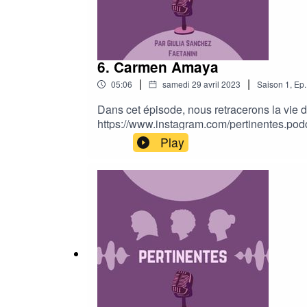
6. Carmen Amaya
|
|
05:06
samedi 29 avril 2023
Saison
1
,
Ep.
Dans cet épisode, nous retracerons la vi
https://www.instagram.com/pertinentes.podca
Candy........
Play