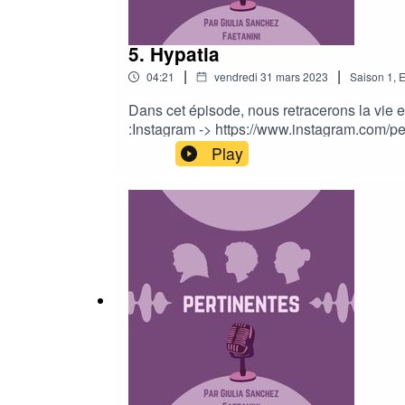
5. Hypatia
|
|
04:21
vendredi 31 mars 2023
Saison
1
,
E
Dans cet épisode, nous retracerons la vie e
:Instagram -> https://www.instagram.com/pe
réalisée par Violet Candy........
Play