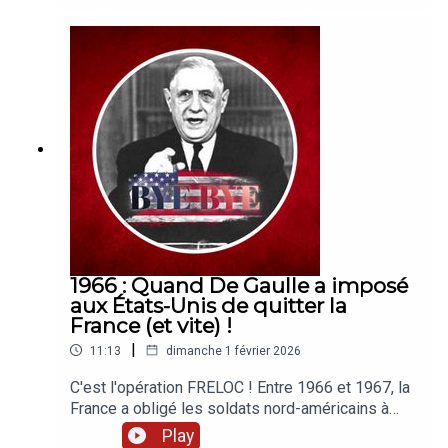
et le Royaume-Uni de la reine Victoria ! Dans cet
épisode, découvrez ce conflit considéré comme
la "guerre la plus courte de l’Histoire" ! Bonne
écoute !Un podcast du Studio Biloba, écrit par
Emma Hollen et Gabriel Macé, présenté par
Gabriel Macé.🎅 N'hésitez pas à me suivre sur
Insta (@gabriel.mace) !Pour tout demande de
collaboration : partenariat@podk.frAutres
podcasts recommandés :🧠 Culture G🗿 Mystères
et Légendes📚 Le Meilleur Résumé🧪 Science
Infuse
1966 : Quand De Gaulle a imposé
aux États-Unis de quitter la
France (et vite) !
|
11:13
dimanche 1 février 2026
C'est l'opération FRELOC ! Entre 1966 et 1967, la
France a obligé les soldats nord-américains à
quitter son territoire (dans un délai très court) en
Play