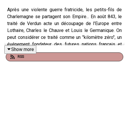
Après une violente guerre fratricide, les petits-fils de
Charlemagne se partagent son Empire... En août 843, le
traité de Verdun acte un découpage de l'Europe entre
Lothaire, Charles le Chauve et Louis le Germanique. On
peut considérer ce traité comme un "kilomètre zéro", un
événement fondateur des futures nations français et
Show more
allemandes ! Bonne écoute. ⚔️
RSS
Un podcast du
Studio Biloba
, présenté par Gabriel Macé.
🙋‍♂️ N'hésitez pas à me suivre sur
Insta (@gabriel.mace)
,
pour découvrir d'autres formats et les coulisses du
podcast !
👉
Lien vers les sources