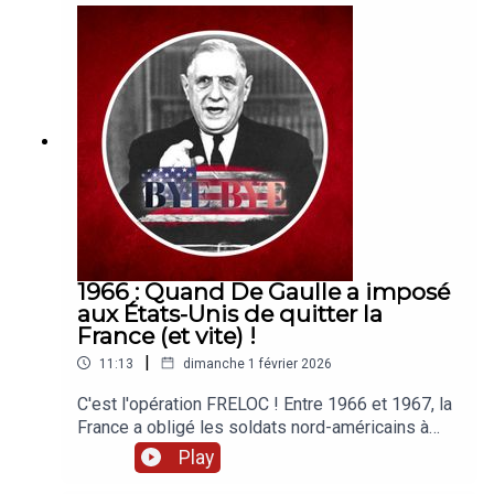
épisode, découvrez ce conflit considéré comme
la "guerre la plus courte de l’Histoire" ! Bonne
écoute !Un podcast du Studio Biloba, écrit par
Emma Hollen et Gabriel Macé, présenté par
Gabriel Macé.🎅 N'hésitez pas à me suivre sur
Insta (@gabriel.mace) !Pour tout demande de
collaboration : partenariat@podk.frAutres
podcasts recommandés :🧠 Culture G🗿 Mystères
et Légendes📚 Le Meilleur Résumé🧪 Science
Infuse
1966 : Quand De Gaulle a imposé
aux États-Unis de quitter la
France (et vite) !
|
11:13
dimanche 1 février 2026
C'est l'opération FRELOC ! Entre 1966 et 1967, la
France a obligé les soldats nord-américains à
quitter son territoire (dans un délai très court) en
Play
quittant le commandement intégré de l'OTAN. Je