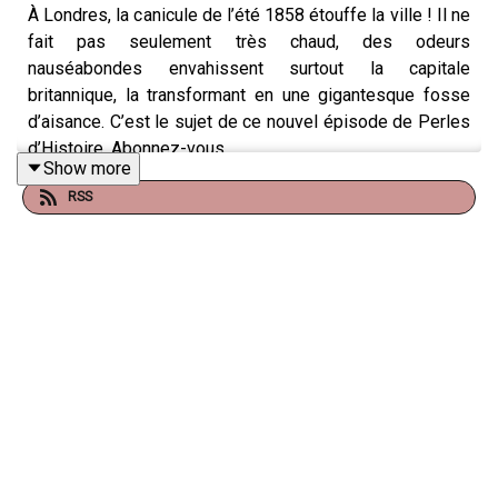
À Londres, la canicule de l’été 1858 étouffe la ville ! Il ne
fait pas seulement très chaud, des odeurs
nauséabondes envahissent surtout la capitale
britannique, la transformant en une gigantesque fosse
d’aisance. C’est le sujet de ce nouvel épisode de Perles
d’Histoire. Abonnez-vous.
Show more
Un podcast du
Studio Biloba
, présenté par
Gabriel Macé
.
RSS