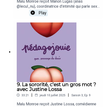
Malu Monroe reçoit Manon Lugas (alias
@lecul_nu), coordinatrice d'intimité qui parle sexo
un peu partout sur les réseaux. Rythmées par les
Play
questions plus ou moins spicy du jeu Parlons Q,
elles échangent sur leur vécu, leur rapport à
l'amour et à la sexualité.
9. La sororité, c'est un gros mot ?
avec Justine Lossa
|
|
33:21
jeudi 10 juillet 2025
Saison
3
,
Ep.
9
Malu Monroe reçoit Justine Lossa, comédienne