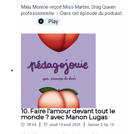
Malu Monroe reçoit Miss Martini, Drag Queen
professionnelle. ✨Dans cet épisode du podcast
Pédagojouie, Martin, alias Miss Martini nous parle
Play
de son univers : le Drag. Comment on devient
Drag ? Y a t'il des dangers à éviter quand on se
lance ? À quoi ressemble un show Drag ? Miss
Martini nous dit tout ! 🌈
10. Faire l'amour devant tout le
monde ? avec Manon Lugas
|
|
38:04
jeudi 14 août 2025
Saison
3
,
Ep.
10