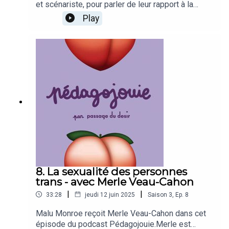
et scénariste, pour parler de leur rapport à la
sororité. Dans l'audiovisuel ou dans sa vie,
Play
Justine a des anecdotes plus ou moins
révoltantes à nous raconter à travers son prisme
assurément féministe.
8. La sexualité des personnes
trans - avec Merle Veau-Cahon
|
|
33:28
jeudi 12 juin 2025
Saison
3
,
Ep.
8
Malu Monroe reçoit Merle Veau-Cahon dans cet
épisode du podcast Pédagojouie.Merle est