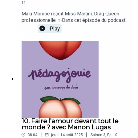
11
Malu Monroe reçoit Miss Martini, Drag Queen
professionnelle. ✨Dans cet épisode du podcast
Pédagojouie, Martin, alias Miss Martini nous parle
Play
de son univers : le Drag. Comment on devient
Drag ? Y a t'il des dangers à éviter quand on se
lance ? À quoi ressemble un show Drag ? Miss
Martini nous dit tout ! 🌈
10. Faire l'amour devant tout le
monde ? avec Manon Lugas
|
|
38:04
jeudi 14 août 2025
Saison
3
,
Ep.
10