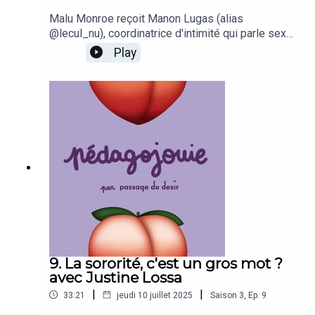
Malu Monroe reçoit Manon Lugas (alias
@lecul_nu), coordinatrice d'intimité qui parle sexo
un peu partout sur les réseaux. Rythmées par les
Play
questions plus ou moins spicy du jeu Parlons Q,
elles échangent sur leur vécu, leur rapport à
l'amour et à la sexualité.
9. La sororité, c'est un gros mot ?
avec Justine Lossa
|
|
33:21
jeudi 10 juillet 2025
Saison
3
,
Ep.
9