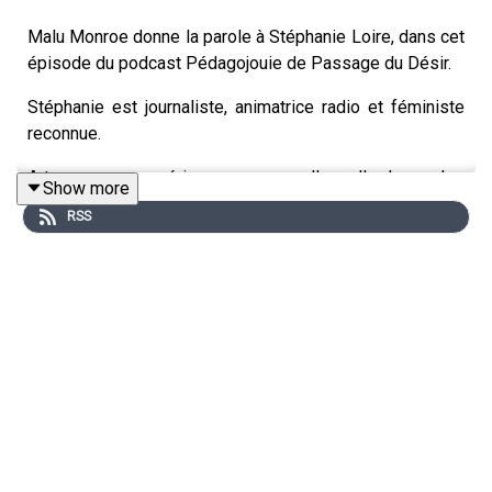
Malu Monroe donne la parole à Stéphanie Loire, dans cet
épisode du podcast Pédagojouie de Passage du Désir.
Stéphanie est journaliste, animatrice radio et féministe
reconnue.
A travers ses expériences personnelles, elle donne des
Show more
clés pour une relation sentimentale saine et
RSS
déconstruite.
Quelques sujets abordés dans cet épisode :
Le féminisme selon Stéphanie
La place du féminisme dans ses relations
amoureuses
Les amours toxiques
Un long chemin vers l'égalité homme/femme