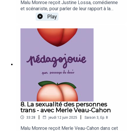
Malu Monroe reçoit Justine Lossa, comédienne
et scénariste, pour parler de leur rapport à la
sororité. Dans l'audiovisuel ou dans sa vie,
Play
Justine a des anecdotes plus ou moins
révoltantes à nous raconter à travers son prisme
assurément féministe.
8. La sexualité des personnes
trans - avec Merle Veau-Cahon
|
|
33:28
jeudi 12 juin 2025
Saison
3
,
Ep.
8
Malu Monroe reçoit Merle Veau-Cahon dans cet