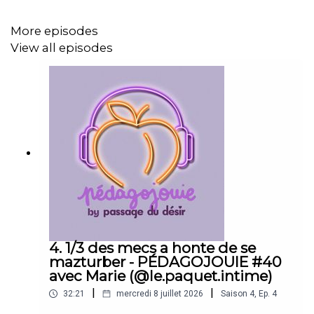
Déconstruire le schéma patriarcal dans nos
relations
More episodes
Communiquer ses envies et limites
View all episodes
Se laisser le temps d'être célibataire
L'importance du feeling dans le choix d'un.e
partenaire
Retrouvez Passage du Désir ici :
https://www.passagedudesir.fr/
https://www.youtube.com/@passagedudesir9889
https://www.instagram.com/passagedudesir/
4. 1/3 des mecs a honte de se
https://www.tiktok.com/@passage.du.desir
mazturber - PÉDAGOJOUIE #40
avec Marie (@le.paquet.intime)
https://www.facebook.com/passagedudesir
|
|
32:21
mercredi 8 juillet 2026
Saison
4
,
Ep.
4
Pédagojouie est hébergé par Acast