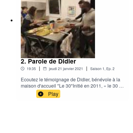
2. Parole de Didier
|
|
19:35
jeudi 21 janvier 2021
Saison
1
,
Ep.
2
Ecoutez le témoignage de Didier, bénévole à la
maison d'accueil "Le 30"Initié en 2011, « le 30 »
accueille des personnes détenues dans le cadre
Play
d’un aménagement de peine, et ce, dans le but
de les accompagner dans leur nouveau parcours
de vie. L’accompagnement « hyper »
individualisé est au cœur du projet, il doit
permettre de lutter contre la récidive. Didier nous
parle de son engagement quotidien auprès des