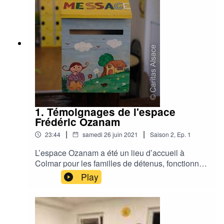
1. Témoignages de l'espace
Frédéric Ozanam
|
|
23:44
samedi 26 juin 2021
Saison
2
,
Ep.
1
L’espace Ozanam a été un lieu d’accueil à
Colmar pour les familles de détenus, fonctionne
depuis 2013.En juin 2021, le centre de détention
Play
étant amené à déménager à Mulhouse-
Lutterbach, l’espace à clôturé cette aventure.À
cette occasion nous avons pu avoir des
échanges entre les différents acteurs d’Ozanam.