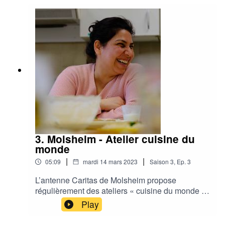
3. Molsheim - Atelier cuisine du
monde
|
|
05:09
mardi 14 mars 2023
Saison
3
,
Ep.
3
L’antenne Caritas de Molsheim propose
régulièrement des ateliers « cuisine du monde »,
animés par les personnes accompagnées.
Play