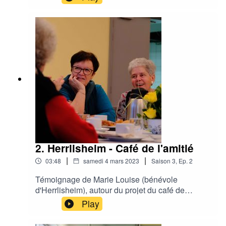
2. Herrlisheim - Café de l'amitié
|
|
03:48
samedi 4 mars 2023
Saison
3
,
Ep.
2
Témoignage de Marie Louise (bénévole
d'Herrlisheim), autour du projet du café de
l'amitié.
Play