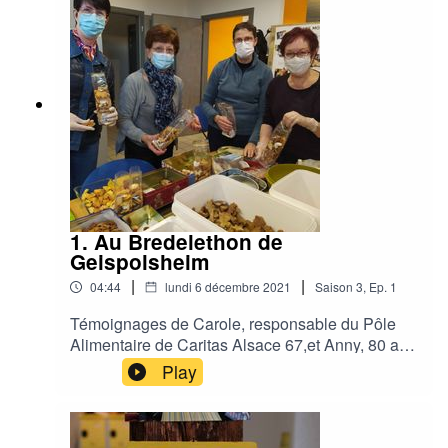
1. Au Bredelethon de
Geispolsheim
|
|
04:44
lundi 6 décembre 2021
Saison
3
,
Ep.
1
Témoignages de Carole, responsable du Pôle
Alimentaire de Caritas Alsace 67,et Anny, 80 ans
et pâtissière recordwoman, avec 50kg de bredele
Play
produits.