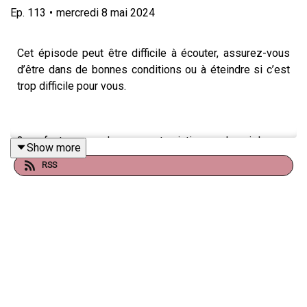
Ep.
113
•
mercredi 8 mai 2024
Cet épisode peut être difficile à écouter, assurez-vous
d’être dans de bonnes conditions ou à éteindre si c’est
trop difficile pour vous.
3 enfants par classe sont victimes de violences
Show more
sexuelles. Se confronter à ce sujet peut être difficile et
RSS
très inquiétant. Néanmoins, pour protéger les enfants il
est important que les adultes puissent être informés,
afin de repérer les signes alertant chez les enfants, mais
surtout pour les écouter.
Marie témoigne avec grande émotion des violences
sexuelles dont son fils a été victime. Les signes qu’elle
a pu repérer, l’impossibilité de penser l’impensable, la
culpabilité et le sentiment de ne pas avoir tout fait pour