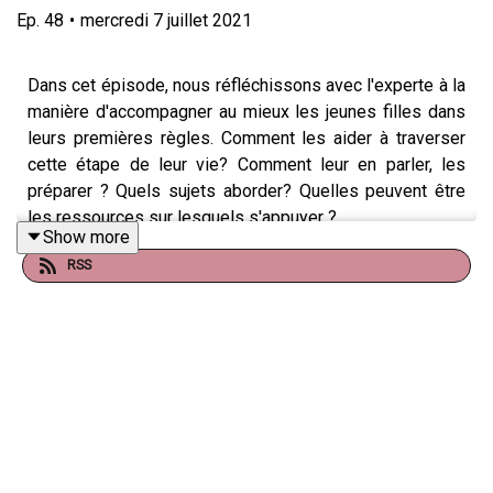
Ep.
48
•
mercredi 7 juillet 2021
Dans cet épisode, nous réfléchissons avec l'experte à la
manière d'accompagner au mieux les jeunes filles dans
leurs premières règles. Comment les aider à traverser
cette étape de leur vie? Comment leur en parler, les
préparer ? Quels sujets aborder? Quelles peuvent être
les ressources sur lesquels s'appuyer ?
Show more
Témoin : Aurélie
RSS
Experte : Gaëlle Baldassari, fondatrice de Kiffe ton cycle
Suivez nous sur Instagram
Produit par Moustic Studio
Réalisation : Joseph Carabalona
N'oubliez pas de vous abonner !