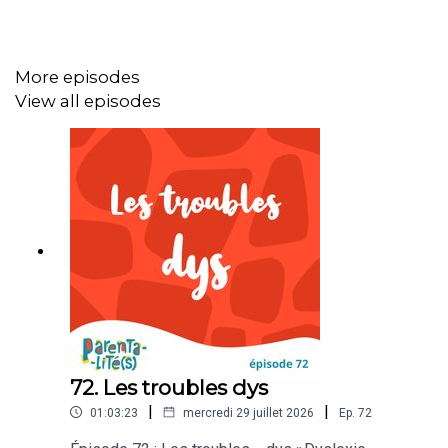
émotions, coopération, négociation.
Nous abordons notamment : Pourquoi les conflits sont
inévitables (et même utiles) dans une fratrie ? Comment
More episodes
accompagner sans prendre parti ? Pourquoi la
View all episodes
comparaison entre enfants fait mal ? Et comment cultiver
une relation fraternelle basée sur le respect (plutôt que
sur la compétition) ?
Un épisode à écouter pour mieux comprendre les
mécanismes à l’œuvre entre frères et sœurs, et trouver
des pistes concrètes pour accompagner les relations…
avec plus de sérénité.
72. Les troubles dys
Bonne écoute
|
|
01:03:23
mercredi 29 juillet 2026
Ep.
72