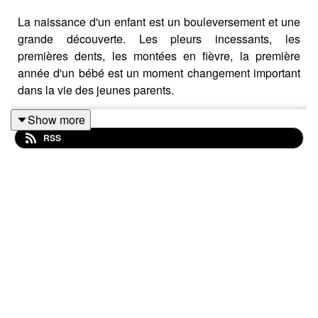
La naissance d'un enfant est un bouleversement et une
grande découverte. Les pleurs incessants, les
premières dents, les montées en fièvre, la première
année d'un bébé est un moment changement important
dans la vie des jeunes parents.
Show more
RSS
Pour discuter de ce sujet Marine Deffrennes reçoit
Emmanuelle FRELIN, infirmière puéricultrice et maman
de quatre enfants, et François-Charles ROHARD, papa
d'un petit garçon et futur papa d'une petite fille.
Si vous souhaitez réagir à cet épisode ou partager vos
expériences et réactions, vous pouvez vous rendre sur
les pages Facebook et Instagram de Calmosine.
Parent’aise est un podcast animé par Marine