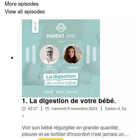
Deffrennes (Les Louves), imaginé et produit par
More episodes
Calmosine pour préparer et accompagner les parents.
View all episodes
Bonne écoute !
1. La digestion de votre bébé.
|
|
42:27
mercredi 8 novembre 2023
Saison
4
,
Ep.
1
Voir son bébé régurgiter en grande quantité,
pleurer et se tortiller d'inconfort n'est jamais un