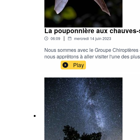
La pouponnière aux chauves-
|
06:09
mercredi 14 juin 2023
Nous sommes avec le Groupe Chiroptères d
nous apprêtons à aller visiter l'une des p
le noir dans un tunnel interdit au public. 
Play
nous amène 12 mètres plus haut au plus pr
Sonore 2022/2023 Avec le soutien financi