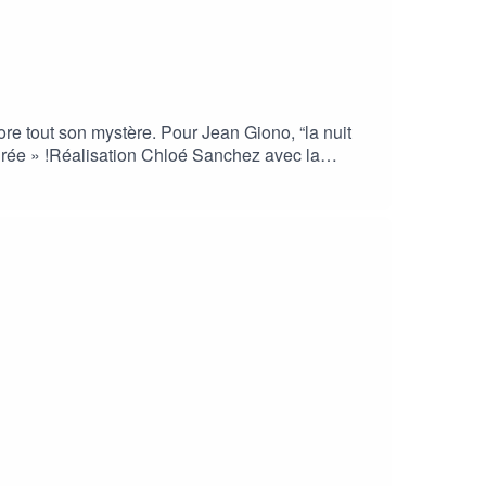
re tout son mystère. Pour Jean Giono, “la nuit
surée » !Réalisation Chloé Sanchez avec la
gion Sud