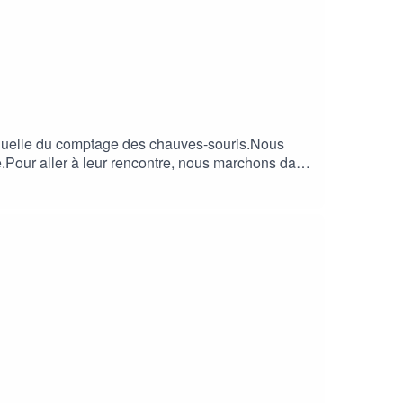
nnuelle du comptage des chauves-souris.Nous
e.Pour aller à leur rencontre, nous marchons dans
tunnel. En passant par une trappe, une échelle
 de Guillemette Klépal - Production Corps