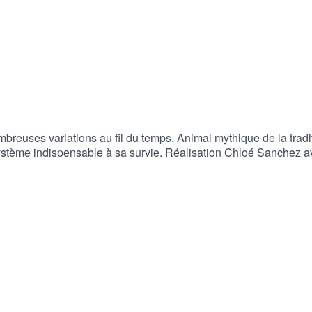
reuses variations au fil du temps. Animal mythique de la tradit
cosystème indispensable à sa survie. Réalisation Chloé Sanchez a
e soutien financier de la Région Sud