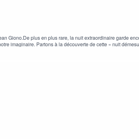
n Giono.De plus en plus rare, la nuit extraordinaire garde enco
notre imaginaire. Partons à la découverte de cette « nuit déme
tion Corps Sonore 2022/2023 Avec le soutien financier de la Ré