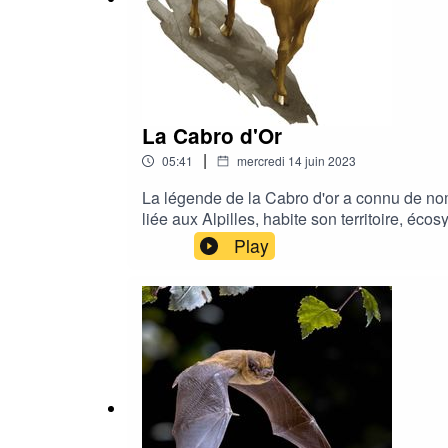
La Cabro d'Or
|
05:41
mercredi 14 juin 2023
La légende de la Cabro d'or a connu de nomb
liée aux Alpilles, habite son territoire, é
Production Corps Sonore 2022/2023 Avec l
Play