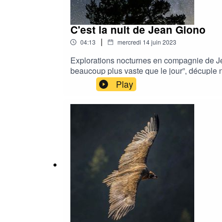
C'est la nuit de Jean Giono
|
04:13
mercredi 14 juin 2023
Explorations nocturnes en compagnie de Jea
beaucoup plus vaste que le jour”, décuple 
complicité de Guillemette Klépal - Produc
Play