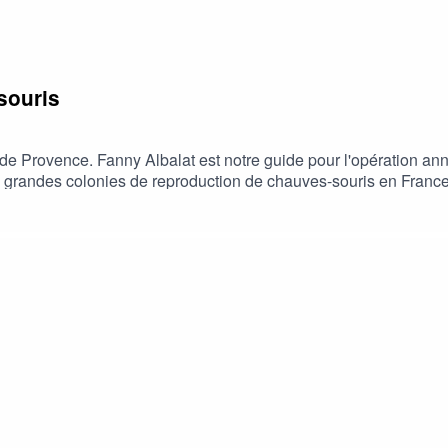
souris
e Provence. Fanny Albalat est notre guide pour l'opération a
lus grandes colonies de reproduction de chauves-souris en Franc
Les chauve-souris ont élu domicile dans une grotte au-dessus du 
ès de la colonie…Réalisation Chloé Sanchez avec la complicité
er de la Région Sud