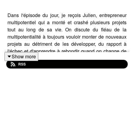
Dans l'épisode du jour, je reçois Julien, entrepreneur
multipotentiel qui a monté et crashé plusieurs projets
tout au long de sa vie. On discute du fléau de la
multipotentialité à toujours vouloir monter de nouveaux
projets au détriment de les développer, du rapport à
l'échec et d'apprendre à rebondir quand on change de
Show more
voie, mais aussi des challenges auxquels notre
RSS
fonctionnement atypique nous confronte par rapport à
notre entourage (couple, famille, business...).
📌 Retrouve Julien :
Sur Instagram :
@juliencalamote
Son podcast :
Money Tree