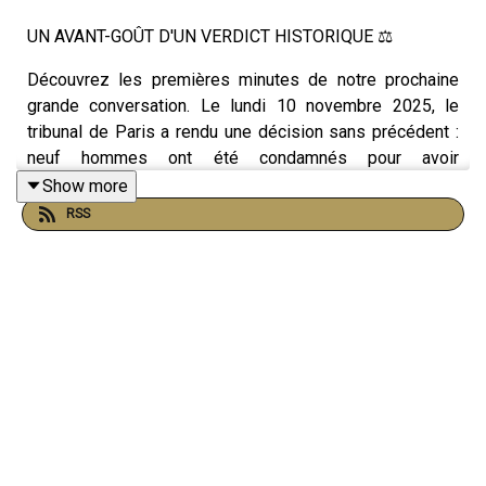
UN AVANT-GOÛT D'UN VERDICT HISTORIQUE ⚖️
Découvrez les premières minutes de notre prochaine
grande conversation. Le lundi 10 novembre 2025, le
tribunal de Paris a rendu une décision sans précédent :
neuf hommes ont été condamnés pour avoir
cyberharcelé en meute l'artiste féministe Typhaine D.
Show more
Dans cet extrait exclusif, Typhaine D et son avocate,
RSS
Maître Violaine de Filippis-Abate, reviennent sur les
profils de ces condamnés. Contre toute attente, il ne
s'agit pas de marginaux anonymes, mais d'hommes
parfaitement insérés : ingénieurs, boulangers, pères de
famille. Comment des hommes ordinaires basculent-ils
dans cette violence numérique?
CE QUE VOUS DEVIENDREZ EN ÉCOUTANT L'ÉPISODE
COMPLET DEMAIN