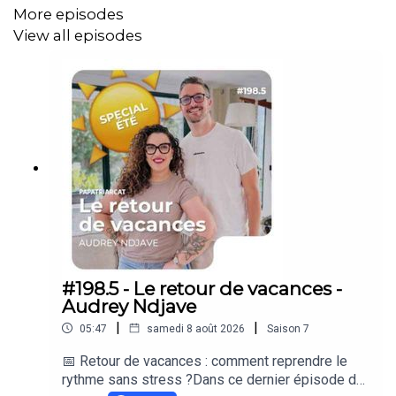
vraiment au feeling et personnel. On peut quand même
More episodes
en parler si tu veux 😉
View all episodes
A très vite !
Cédric
Plus d'informations sur
krys.com
/sante
#198.5 - Le retour de vacances -
Audrey Ndjave
|
|
05:47
samedi 8 août 2026
Saison
7
📅 Retour de vacances : comment reprendre le
rythme sans stress ?Dans ce dernier épisode de