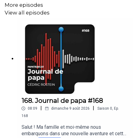
vraiment au feeling et personnel. On peut quand même
More episodes
en parler si tu veux 😉
View all episodes
A très vite !
Cédric
Plus d'informations sur
krys.com
/sante
168. Journal de papa #168
|
|
08:09
dimanche 9 août 2026
Saison
0
,
Ep.
168
Salut ! Ma famille et moi-même nous
embarquons dans une nouvelle aventure et cette