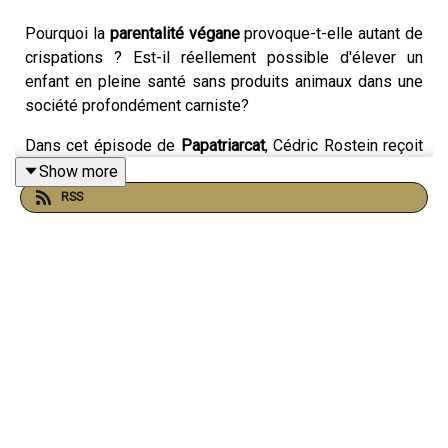
Pourquoi la
parentalité végane
provoque-t-elle autant de
crispations ? Est-il réellement possible d'élever un
enfant en pleine santé sans produits animaux dans une
société profondément carniste?
Dans cet épisode de
Papatriarcat
, Cédric Rostein reçoit
Emilie Leblanc
(Petit mais Veggie) et
Astrid Prévost
Show more
(diététicienne-nutritionniste). Ensemble, elles
RSS
déconstruisent les idées reçues pour offrir aux parents
un guide pratique, éthique et déculpabilisant.
🛠️ Au programme de cet échange :
Le véganisme au quotidien :
Bien plus qu'un
régime, un mode de vie global incluant
l'habillement, les loisirs et le refus de l'exploitation
animale.