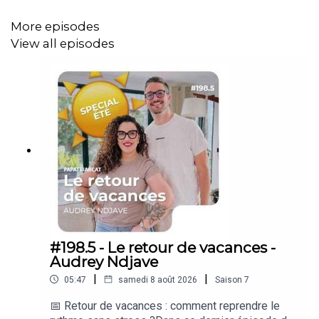
par les violences conjugales vécues à travers les yeux
d’un·e enfant, des séquelles invisibles, mais bien
More episodes
présentes. On explore aussi les ressources qui
View all episodes
permettent de s’en sortir : la parole, l’écriture, les
rencontres, la thérapie… et parfois, le regard d’un enfant
qu’on porte pour la première fois.
Avec Suzana, on entre dans l’intime, mais aussi dans le
politique : parce que parler des violences, c’est aussi
interroger notre rapport collectif à l’éducation, au respect
de l’enfant, et à la transmission générationnelle. Elle
évoque ses choix, ses erreurs, ses prises de
conscience, la charge mentale du post-partum, et ce que
#198.5 - Le retour de vacances -
la parentalité vient réveiller de nos enfances blessées.
Audrey Ndjave
|
|
05:47
samedi 8 août 2026
Saison
7
Un épisode fort, nécessaire, pour toutes celles et ceux
📅 Retour de vacances : comment reprendre le