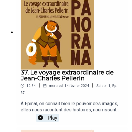
contemporaines.
37. Le voyage extraordinaire de
Jean-Charles Pellerin
|
|
12:34
mercredi 14 février 2024
Saison
1
,
Ep.
37
À Épinal, on connaît bien le pouvoir des images,
elles nous racontent des histoires, nourrissent
nos imaginaires, colportent des informations,
Play
mais aussi de la propagande, parfois. Mais
connaissez-vous l’histoire de celui qui fit voyager