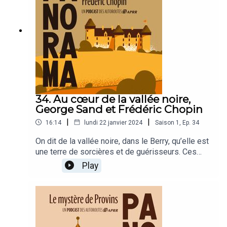
34. Au cœur de la vallée noire,
George Sand et Frédéric Chopin
|
|
16:14
lundi 22 janvier 2024
Saison
1
,
Ep.
34
On dit de la vallée noire, dans le Berry, qu’elle est
une terre de sorcières et de guérisseurs. Ces
légendes et superstitions ont nourri l’œuvre de
Play
George Sand, de leurs mystères, mais elles
n’étaient pas vraiment du goût de son compagnon,
Frédéric Chopin.