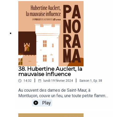
toujours intacte face à l’horreur, à l’absurdité.
38. Hubertine Auclert, la
mauvaise influence
|
|
14:32
lundi 19 février 2024
Saison
1
,
Ep.
38
Au couvent des dames de Saint-Maur, à
Montluçon, couve un feu, une toute petite flamme
qui deviendra un jour un brasier. Hubertine Auclert,
Play
figure féministe de sa génération, pionnière dont
se revendiquent encore les militantes