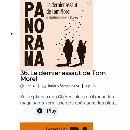
ces images à travers toute la France ?
36. Le dernier assaut de Tom
Morel
|
|
12:16
lundi 5 février 2024
Ep.
36
Sur le plateau des Glières, alors qu’il mène les
maquisards vers l’une des opérations les plus
risquées de la guerre, Tom Morel se remémore le
Play
serment qu’ils ont tous pris, « Vivre libre ou
mourir », et à sa jeune épouse Marie-Germaine.