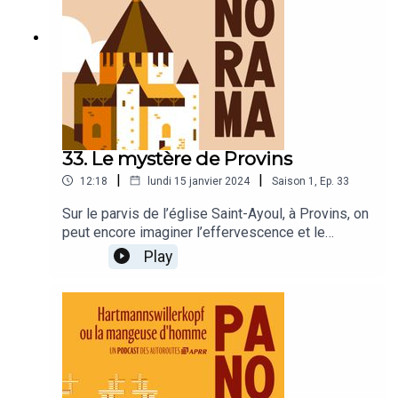
33. Le mystère de Provins
|
|
12:18
lundi 15 janvier 2024
Saison
1
,
Ep.
33
Sur le parvis de l’église Saint-Ayoul, à Provins, on
peut encore imaginer l’effervescence et le
tumulte des célèbres foires qui s’y tinrent au
Play
Moyen-Âge et firent la fortune de la ville. Mais
pourquoi les reliques de Saint-Ayoul se sont-
elles trouvées en ce lieu ?