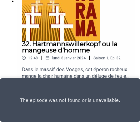
32. Hartmannswillerkopf ou la
mangeuse d'homme
|
|
12:48
lundi 8 janvier 2024
Saison
1
,
Ep.
32
Dans le massif des Vosges, cet éperon rocheux
mange la chair humaine dans un déluge de feu et
de sang. C’est la guerre. La Grande Guerre. On ne
Play
compte plus ceux qui ont donné leur vie pour
reprendre quelques mètres de terrain. On voit
alors, délicate et mystérieuse, une apparition
descendre le flanc de la montagne…