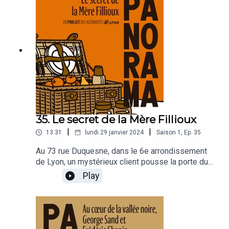
35. Le secret de la Mère Fillioux
|
|
13:31
lundi 29 janvier 2024
Saison
1
,
Ep.
35
Au 73 rue Duquesne, dans le 6e arrondissement
de Lyon, un mystérieux client pousse la porte du
restaurant du bistrot Fillioux. C’est un invité de
Play
marque. Que vient-il chercher, chez celle qu'on
appelait "La reine des poulardes" ?