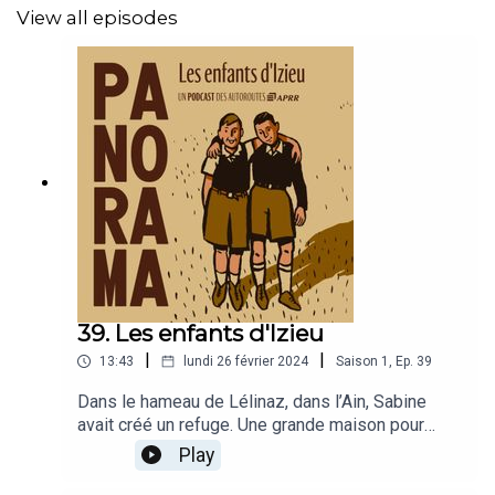
View all episodes
39. Les enfants d'Izieu
|
|
13:43
lundi 26 février 2024
Saison
1
,
Ep.
39
Dans le hameau de Lélinaz, dans l’Ain, Sabine
avait créé un refuge. Une grande maison pour
accueillir des groupes d’enfants, avec son
Play
compagnon Miron. Une colonie rurale, connue de
tous. Des décennies plus tard, son émotion est