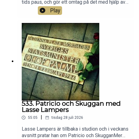
tids paus, och gör ett omtag på det med hjälp av
både sammanfattningar och nytt material.
Play
Dessutom får ni höra delvis nya uppgifter om
Anders Leopold och hans koppling till just
Sydafrikaspåret!Av och med Tobias
Henricsson/PRS Media.Hjälp oss att fortsätta
podda om Palmemordet på Patreon:
https://www.patreon.com/palmemordetKontakta
Palmemordet: zimwaypodcast@gmail.com
533. Patricio och Skuggan med
Lasse Lampers
|
55:05
tisdag 28 juli 2026
Lasse Lampers är tillbaka i studion och i veckans
avsnitt pratar han om Patricio och SkugganMer