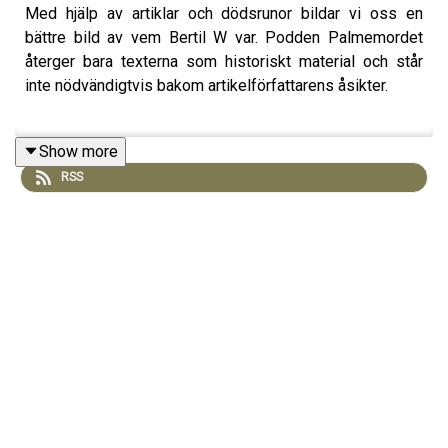
Med hjälp av artiklar och dödsrunor bildar vi oss en
bättre bild av vem Bertil W var. Podden Palmemordet
återger bara texterna som historiskt material och står
inte nödvändigtvis bakom artikelförfattarens åsikter.
Show more
Av och med Tobias Henricsson/PRS Media.
RSS
Sponsra Palmemordet på
Patreon:
https://www.patreon.com/palmemordet
Kontakta Palmemordet:
zimwaypodcast@gmail.com