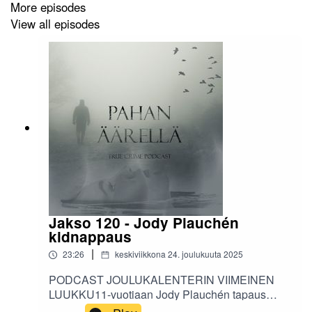
More episodes
View all episodes
Jakso 120 - Jody Plauchén
kidnappaus
|
23:26
keskiviikkona 24. joulukuuta 2025
PODCAST JOULUKALENTERIN VIIMEINEN
LUUKKU11-vuotiaan Jody Plauchén tapaus
nousi otsikoihin vuonna 1984 Yhdysvalloissa,