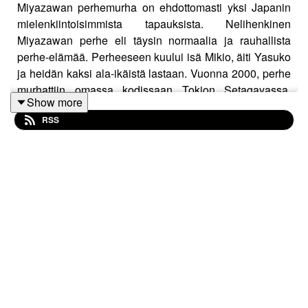
Miyazawan perhemurha on ehdottomasti yksi Japanin
mielenkiintoisimmista tapauksista. Nelihenkinen
Miyazawan perhe eli täysin normaalia ja rauhallista
perhe-elämää. Perheeseen kuului isä Mikio, äiti Yasuko
ja heidän kaksi ala-ikäistä lastaan. Vuonna 2000, perhe
murhattiin omassa kodissaan Tokion Setagayassa.
Show more
Murhaaja vietti murhien jälkeen tunteja talossa. Hän
RSS
käytti mm. perheen tietokonetta, söi ruokaa ja kävi jopa
vessassa tekemässä tarpeensa. Huolimatta siitä että
murhaaja oli jättänyt jälkeensä kasan todisteita, häntä ei
olla onnistuttu saamaan kiinni tähänkään päivään
mennessä.
Jakso ehdotuksia, palautetta tai muuta kommenttia voi
laittaa tulemaan instagramin puolelle pahanaarella, tai
sähköpostilla osoitteeseen
pahanaarella@gmail.com