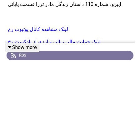
اپیزود شماره 110 داستان زندگی مادر ترزا قسمت پایانی
لینک مشاهده کانال یوتیوب رخ
لینک حمایت مالی ریالی و ارزی از پادکست رخ
Show more
RSS
حامی این قسمت جی پلاس ، گلدیران -
لینک سایت
حامی این قسمت صرافی پول نو -
لینک ثبت نام
منابع