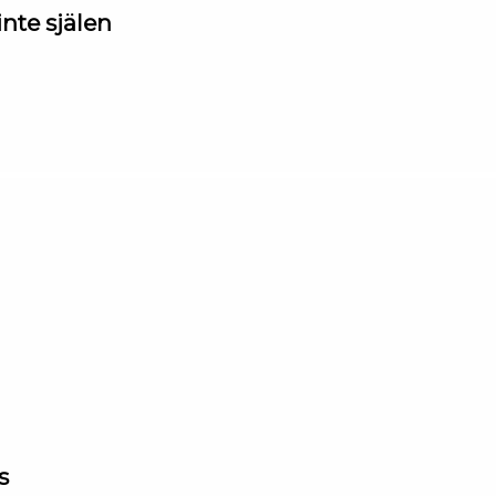
nte själen
s