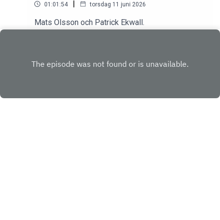
|
01:01:54
torsdag 11 juni 2026
Mats Olsson och Patrick Ekwall.
Play
Copyright
820649
Hosted with ❤️ by
Acast