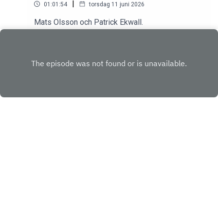
|
01:01:54
torsdag 11 juni 2026
Mats Olsson och Patrick Ekwall.
Play
Copyright
820649
Hosted with ❤️ by
Acast