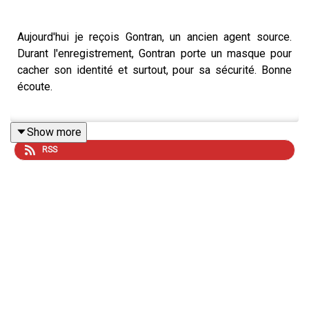
Aujourd'hui je reçois Gontran, un ancien agent source.
Durant l'enregistrement, Gontran porte un masque pour
cacher son identité et surtout, pour sa sécurité. Bonne
écoute.
Show more
Achetez son livre : https://www.linvisible.ca
RSS
Attention, cette vidéo peut contenir des images ou des
propos qui sont déconseillés aux plus jeunes.
Chanson Intro : Danse of questionable tuning - Kevin
MacLeod Vidéo
Intro par https://www.instagram.com/frenchyartist/