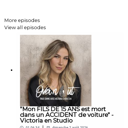
♥Suis-moi sur les réseaux sociaux:
More episodes
INSTAGRAM:
View all episodes
https://www.instagram.com/victoria.charlton/
FACEBOOK :
https://www.facebook.com/victoriacharltonofficiel
TIKTOK : https://www.tiktok.com/@victoriacharltonn
EMAIL : victoriacharltonpro@gmail.com
♥Podcast Over n Out :
APPLE PODCAST :
"Mon FILS DE 15 ANS est mort
https://podcasts.apple.com/us/podcast/over-n-
dans un ACCIDENT de voiture" -
Victoria en Studio
out/id1545187858?uo=4
|
01:06:34
dimanche 2 août 2026