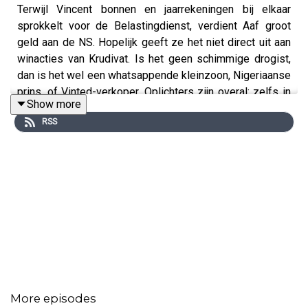
Terwijl Vincent bonnen en jaarrekeningen bij elkaar
sprokkelt voor de Belastingdienst, verdient Aaf groot
geld aan de NS. Hopelijk geeft ze het niet direct uit aan
winacties van Krudivat. Is het geen schimmige drogist,
dan is het wel een whatsappende kleinzoon, Nigeriaanse
prins, of Vinted-verkoper. Oplichters zijn overal: zelfs in
Show more
podcaststudio's. Zijn Aaf en Vincent weleens opgelicht?
RSS
Moet je per se Alberto Stegeman bellen als je
Toscaanse villa toch een beschimmeld krot blijkt te zijn?
Of zijn er ook nog andere oplossingen?
Onze sponsor:
🚲
Upway
: Klik op
de link
en ontvang met de code
'
overgeld
' €100,- op je bestelling (t/m 30 april)
More episodes