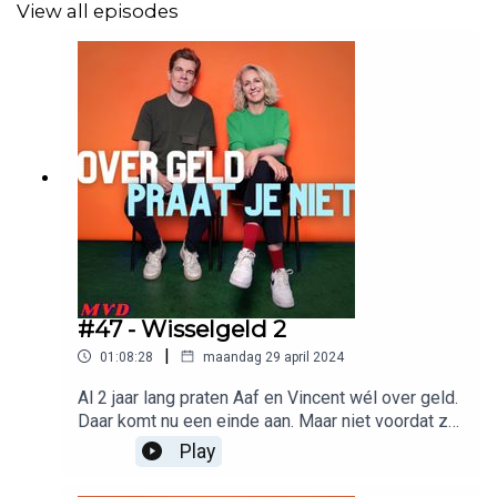
❤️
Insta: Over geld praat je niet
View all episodes
Wil je adverteren in deze podcast? Stuur een mailtje
naar:
Adverteerders (direct):
adverteren@meervandit.nl
(Media)bureaus:
pien@meervandit.nl
#47 - Wisselgeld 2
Productie:
Meer van dit
|
01:08:28
maandag 29 april 2024
Muziek & montage: Keez Groenteman
Al 2 jaar lang praten Aaf en Vincent wél over geld.
Daar komt nu een einde aan. Maar niet voordat ze
prangende vragen van de luisteraars hebben
Play
beantwoord. Wat zingen Aaf en Vincent al die
afleveringen eigenlijk in de jingle? Trek je laptop-