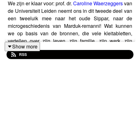
We zijn er klaar voor: prof. dr.
Caroline Waerzeggers
van
de Universiteit Leiden neemt ons in dit tweede deel van
een tweeluik mee naar het oude Sippar, naar de
microgeschiedenis van Marduk-remanni! Wat kunnen
we op basis van de bronnen, die vele kleitabletten,
vertellen over zijn leven, zijn familie, zijn werk, zijn
Show more
contacten en meer? En van welke gebeurtenissen
RSS
binnen het Perzische Rijk was Marduk-remanni
getuige? Caroline vertelt zijn fascinerende verhaal!
Shownotes
📱 Volg Oudheid op
Instagram
📮 Stuur een
mail
🎧 Luister hier naar de eerste aflevering met Caroline
over
Marduk-remanni