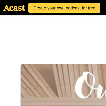
Create your own podcast for free