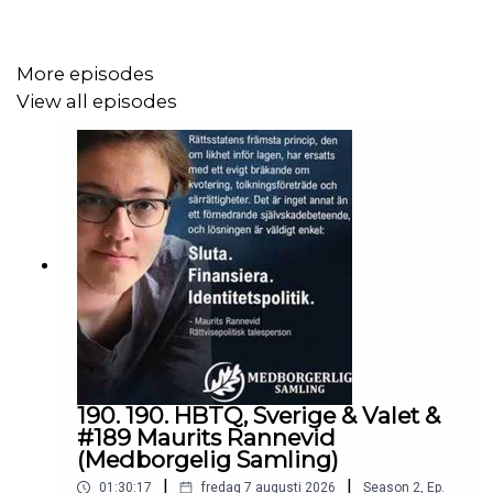
https://www.tiktok.com/@viktorklemming94
More episodes
View all episodes
190. 190. HBTQ, Sverige & Valet &
#189 Maurits Rannevid
(Medborgelig Samling)
|
|
01:30:17
fredag 7 augusti 2026
Season
2
,
Ep.