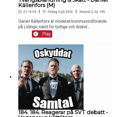
Källenfors (M)
|
|
01:16:54
fredag 3 juli 2026
Season
2
,
Ep.
185
Daniel Källenfors är moderat kommunordförande
på Lidingö, känd för tydliga och ibland
kontroversiella uttalanden om migration, skatter
Play
och kommunpolitik. Han var först i Sverige med
att förbjuda tiggeri på Lidingö. Vi pratar om det
men också om gated communitys,
tvångsblandning, skatter & mycket annat.Daniel
har kritiserats för ett polariserande tonläge men
också uppskattats av många för sin raka och
tydliga stil. Trevlig lyssning!
184. 184. Reagerar på SVT debatt -