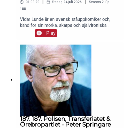
|
|
01:03:20
fredag 24 juli 2026
Season
2
,
Ep.
/www.tiktok.com/@ffilippelasViktor:
https://www.instagram.com/viktorklemming/https
188
://www.tiktok.com/@viktorklemming94
Vidar Lunde är en svensk ståuppkomiker och,
känd för sin mörka, skarpa och självironiska
humor där han ofta utgår från egna erfarenheter
Play
och samhällsobservationer.Boka för bövelen in
1:a augusti i kalendern för då kommer Filip,
Gustav & Viktor till Göteborg, biljetter här:
https://www.ticketmaster.se/event/stand-up-
med-viktor-klemming-filip-pelas-gustav-hardner-
biljetter/365956424
187. 187. Polisen, Transferiatet &
Örebropartiet - Peter Springare