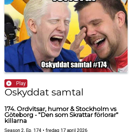
Play
Oskyddat samtal
174. Ordvitsar, humor & Stockholm vs
Göteborg - "Den som Skrattar förlorar"
killarna
Season
2
,
Ep.
174
•
fredag 17 april 2026