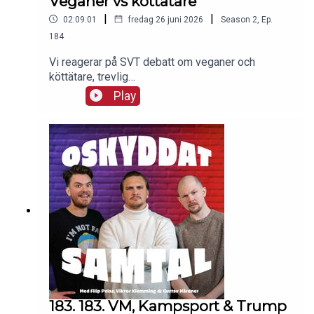
Veganer vs köttätare
|
|
02:09:01
fredag 26 juni 2026
Season
2
,
Ep.
184
Vi reagerar på SVT debatt om veganer och
köttätare, trevlig
lyssning!Gustav:https://www.instagram.com/gust
Play
avhardner/https://www.tiktok.com/@gustavhardn
erFilip:https://www.instagram.com/filippelas/http
s://www.tiktok.com/@ffilippelasViktor:https://ww
w.instagram.com/viktorklemming/https://www.tikt
ok.com/@viktorklemming94
183. 183. VM, Kampsport & Trump