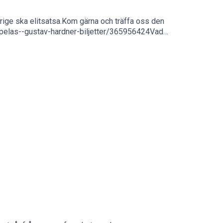
rige ska elitsatsa.Kom gärna och träffa oss den
ip-pelas--gustav-hardner-biljetter/365956424Vad
ill flera förmåner, bland annat så får du tillgång
 medlemmars kommentarer. Länk
://www.instagram.com/filippelas/https://www.tik
emming94