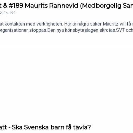
let & #189 Maurits Rannevid (Medborgelig Sa
2
,
Ep.
190
ppat kontakten med verkligheten. Här är några saker Mauritz vill 
byorganisationer stoppas.Den nya könsbyteslagen skrotas.SVT och
ryts.Vad tyckte du om avsnittet?Vem vill du se som gäst härnäs
r du tillgång till avsnitten före alla andra & utan reklam, vi prior
ttps://www.youtube.com/channel/UCuBt5BR-mKCItoZE-eXBBcg/jo
ustavhardner/https://www.tiktok.com/@gustavhardnerFilip:https
nstagram.com/viktorklemming/https://www.tiktok.com/@viktorkl
tt - Ska Svenska barn få tävla?