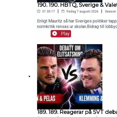
190. 190. HBTQ, Sverige & Va
|
|
01:30:17
fredag 7 augusti 2026
Season
Enligt Mauritz så har Sveriges politiker ta
normkritik rensas ur skolan.Bidrag till lob
stoppas.Finansiering av genusvetenskap avb
Play
åtkomst till flera förmåner, bland annat så få
på medlemmars kommentarer. Länk nedan:h
medier:Gustav:https://www.instagram.com/g
tok.com/@ffilippelasViktor:https://www.i
189. 189. Reagerar på SVT deba