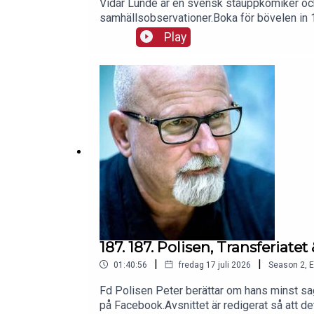
Vidar Lunde är en svensk ståuppkomiker och,
samhällsobservationer.Boka för bövelen in 1:a
https://www.ticketmaster.se/event/stand-u
Play
187. 187. Polisen, Transferiate
|
|
01:40:56
fredag 17 juli 2026
Season
2
,
E
Fd Polisen Peter berättar om hans minst sag
på Facebook.Avsnittet är redigerat så att 