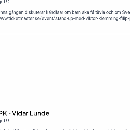
p.
189
enna gången diskuterar kändisar om barn ska få tävla och om Sve
ps://www.ticketmaster.se/event/stand-up-med-viktor-klemming-fil
äst härnäst? Kommentera!Bli medlem i kanalen för att få åtkomst t
, vi prioriterar medlemmars förslag på gäster & svarar alltid på
CuBt5BR-mKCItoZE-eXBBcg/joinFölj oss gärna på sociala
ustavhardner/https://www.tiktok.com/@gustavhardnerFilip:https
nstagram.com/viktorklemming/https://www.tiktok.com/@viktorkl
PK - Vidar Lunde
p.
188