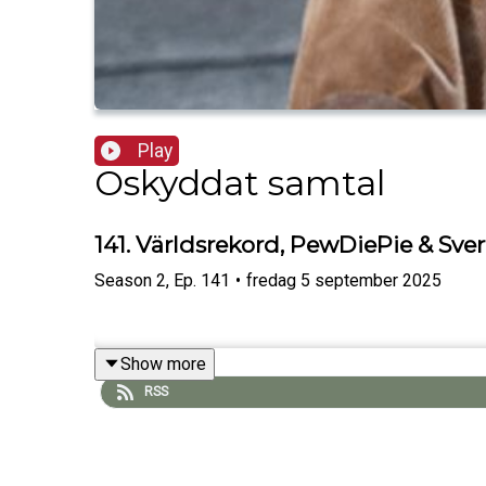
Play
Oskyddat samtal
141. Världsrekord, PewDiePie & Sve
Season
2
,
Ep.
141
•
fredag 5 september 2025
Show more
RSS