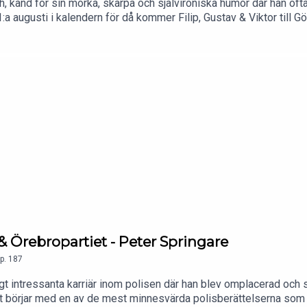
 känd för sin mörka, skarpa och självironiska humor där han ofta
 augusti i kalendern för då kommer Filip, Gustav & Viktor till Göte
p-med-viktor-klemming-filip-pelas-gustav-hardner-biljetter/36
t & Örebropartiet - Peter Springare
p.
187
t intressanta karriär inom polisen där han blev omplacerad och s
det börjar med en av de mest minnesvärda polisberättelserna som