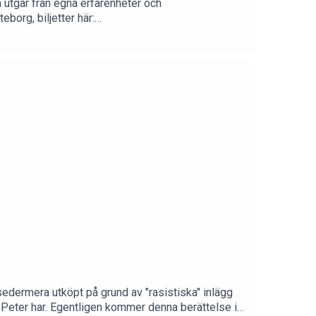
 utgår från egna erfarenheter och
borg, biljetter här:
5956424
edermera utköpt på grund av "rasistiska" inlägg
 Peter har. Egentligen kommer denna berättelse i