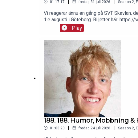
|
|
01:17:17
fredag 31 juli 2026
Season
2
,
E
Vi reagerar ännu en gång på SVT Skavlan, d
1:e augusti i Göteborg. Biljetter här: htt
tyckte du om avsnittet? Vem vill du se som g
Play
till avsnitten före alla andra & utan reklam
nedan:https://www.youtube.com/channel/U
medier:Gustav:https://www.instagram.com/g
tok.com/@ffilippelasViktor: https://www.i
188. 188. Humor, Mobbning & 
|
|
01:03:20
fredag 24 juli 2026
Season
2
,
E