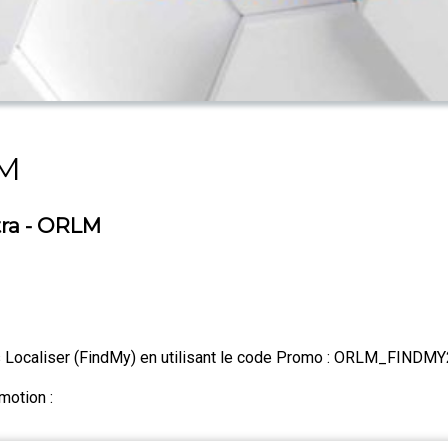
LM
tra - ORLM
ts Localiser (FindMy) en utilisant le code Promo : ORLM_FINDM
motion :