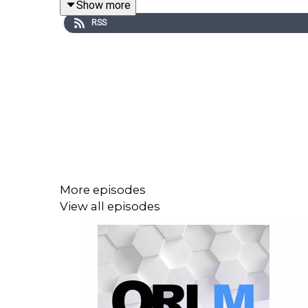
Show more
RSS
Au sommaire d’On refait le Mac :
Apple va-t-elle perdre son trône face à Samsung 
L’iPhone 17 Pro Max impressionne… mais est-il e
Face à lui, le Galaxy S26 Ultra sort l’artillerie l
elle vraiment dépassée sur l’intelligence artificie
iPhone ou Galaxy en 2026 ? Débats !
More episodes
View all episodes
Présenté par Olivier Frigara avec nos chroniqueur
Depuis nos studios au Village by CA Paris, pour e
Pour réserver nos studios au cœur du 8ème arrond