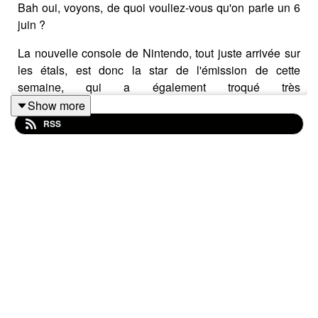
Bah oui, voyons, de quoi vouliez-vous qu'on parle un 6
juin ?
La nouvelle console de Nintendo, tout juste arrivée sur
les étals, est donc la star de l'émission de cette
semaine, qui a également troqué très
exceptionnellement son magnéto d'actu pour une
Show more
version plateau à l'ancienne.
RSS
Sylvain, Kévin et Florian reviennent donc ensemble sur
leur première journée avec la Switch 2 : prise en main,
fonctionnalités, impressions techniques... La rédaction
fait le tour du propriétaire et vous livre également les
conclusions de sa rencontre avec Mario Kart World, la
grosse cartouche du line-up.
Le K se charge pour finir du
Mais pas que...
, où il vous
parle du manga BLAME!