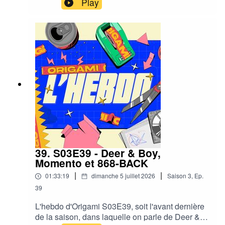
Play
sur votre tout premier mois, -15% sur le soutien
annuel, c’est le moment rêvé pour dire au monde
entier “OUI, je soutiens une presse culturelle
engagée, possédée par ses journalistes et
financée par son public.” Ouais ça claque hein ?
💪 Pour bénéficier de cette offre, rendez-vous sur
notre Patreon avant le 13 juillet à 12h59 !
39. S03E39 - Deer & Boy,
Momento et 868-BACK
|
|
01:33:19
dimanche 5 juillet 2026
Saison
3
,
Ep.
39
L'hebdo d'Origami S03E39, soit l'avant dernière
de la saison, dans laquelle on parle de Deer &