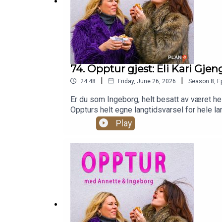
74. Opptur gjest: Eli Kari Gje
|
|
24:48
Friday, June 26, 2026
Season
8
,
E
Er du som Ingeborg, helt besatt av været h
Oppturs helt egne langtidsvarsel for hele la
for å holde humøret oppe når været ikke spi
Play