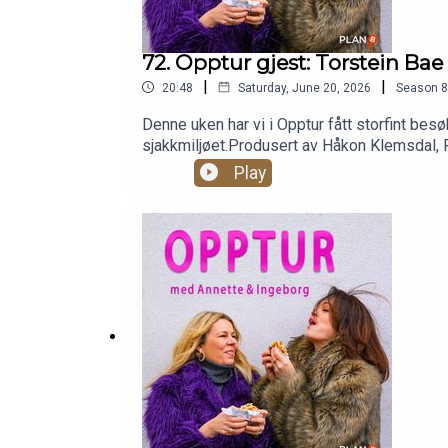
72. Opptur gjest: Torstein Bae
|
|
20:48
Saturday, June 20, 2026
Season
8
Denne uken har vi i Opptur fått storfint be
sjakkmiljøet.Produsert av Håkon Klemsdal,
Play