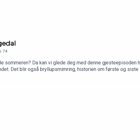
ngedal
p.
74
ele sommeren? Da kan vi glede deg med denne gjesteepisoden hv
ndet. Det blir også bryllupsmimring, historien om første og siste
ller på lag. Produsert av PLAN-B