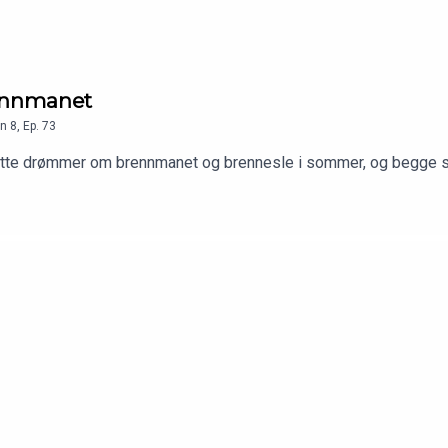
ennmanet
n
8
,
Ep.
73
tte drømmer om brennmanet og brennesle i sommer, og begge sier 