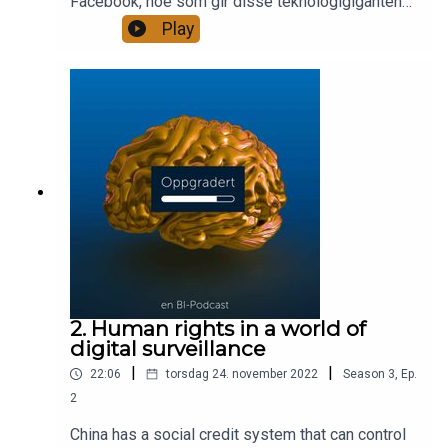
Facebook, noe som gir disse teknologigigantene
enorm makt. Men trenger vi bry oss? I denne
Play
episoden snakker vi om påvirkningen denne
typen selskaper har på livet vårt, og hvilke
reguleringer som trengs for å få igjen makten i et
samfunn med stadig mer teknologi. Gjester i
studio er Tore Tennøe, Direktør i Teknologirådet,
og Harald Øverby, Prorektor ved BI.
2. Human rights in a world of
digital surveillance
|
|
22:06
torsdag 24. november 2022
Season
3
,
Ep.
2
China has a social credit system that can control