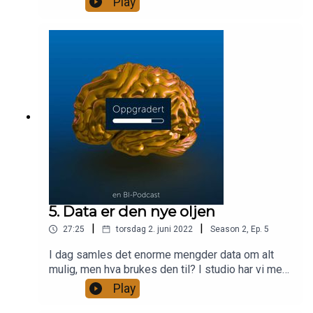
Play
Gunnar Stavrum sjefsredaktør i Nettavisen. Vi
snakker om hvorfor mediehus har valgt å stenge
kommentarfeltene og hvorfor Stavrum syns det er
bedre å få drapstrusler på mail.
5. Data er den nye oljen
|
|
27:25
torsdag 2. juni 2022
Season
2
,
Ep.
5
I dag samles det enorme mengder data om alt
mulig, men hva brukes den til? I studio har vi med
oss Sondre Ronander i Google Norge og Erlend
Play
Aune, førsteamanuensis ved BIs Institutt for