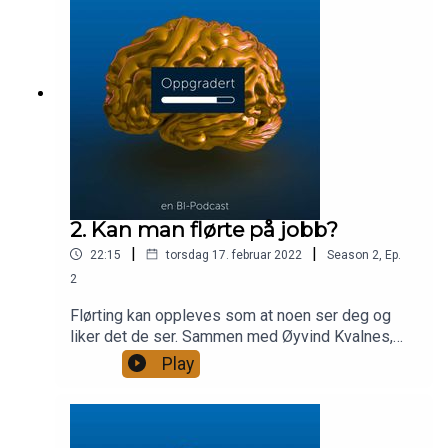
ovenfor. Hva skal til for at flere kvinner tar
gründerspranget?
2. Kan man flørte på jobb?
|
|
22:15
torsdag 17. februar 2022
Season
2
,
Ep.
2
Flørting kan oppleves som at noen ser deg og
liker det de ser. Sammen med Øyvind Kvalnes,
professor på BI ved Institutt for ledelse og
Play
organisasjon, og Fanny Duckert professor i
psykologi og klinisk spesialist snakker vi om
hvordan flørting kan brukes på en positiv måte på
jobb. Men klarer vi å flørte med måte?