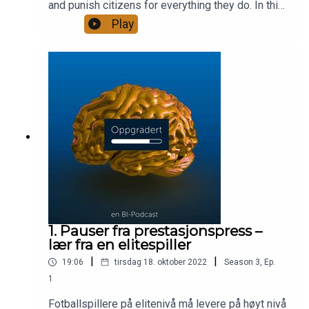
and punish citizens for everything they do. In this
episode, we talk to Gerald Folkvord, Political
Play
advisor at Amnesty International Norway, and
Samson Yoseph Essays, Associate professor at
the Department of Law and Governance at BI. Are
there any similar surveillance systems in the
western world and how are they problematic for
our human rights?
1. Pauser fra prestasjonspress –
lær fra en elitespiller
|
|
19:06
tirsdag 18. oktober 2022
Season
3
,
Ep.
1
Fotballspillere på elitenivå må levere på høyt nivå