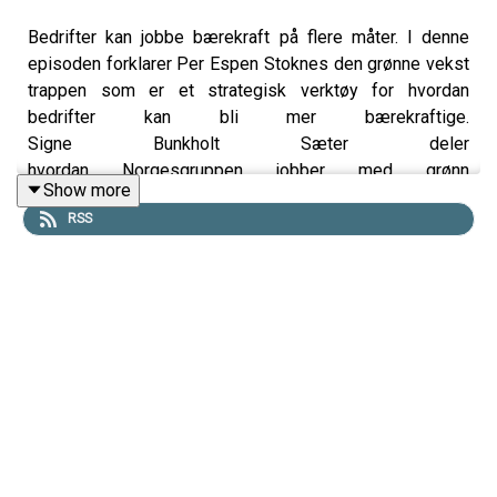
Bedrifter kan jobbe bærekraft på flere måter. I denne
episoden forklarer Per Espen Stoknes den grønne vekst
trappen som er et strategisk verktøy for hvordan
bedrifter kan bli mer bærekraftige.
Signe Bunkholt Sæter deler
hvordan Norgesgruppen jobber med grønn
Show more
vekst gjennom miljøvennlige
RSS
lokaler, produktplassering og emballasje.