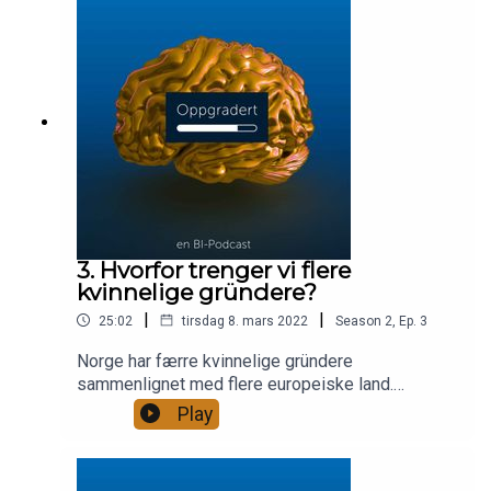
sin bransje. Sammen med Martin Schutt, CO-
Founder av Askeladden & Co og Peder Inge
Furseth professor innen innovasjon på BI, snakker
vi om hvordan lage smarte forretningsmodeller.
3. Hvorfor trenger vi flere
kvinnelige gründere?
|
|
25:02
tirsdag 8. mars 2022
Season
2
,
Ep.
3
Norge har færre kvinnelige gründere
sammenlignet med flere europeiske land.
Sammen med Tine Austvoll Jensen,
Play
administrerende direktør for Google Norge og
Heidi Wiig, professor i Innovasjon på BI snakker
vi om hvilke utfordringer kvinnelige gründere står