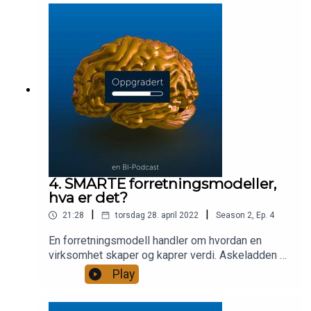
datavitenskap og analyse. Sammen snakker vi om
hvordan virksomheter bruker data i utviklingen av
gode løsninger, samtidig som vi tar opp de mer
problematiske sidene av data.
4. SMARTE forretningsmodeller,
hva er det?
|
|
21:28
torsdag 28. april 2022
Season
2
,
Ep.
4
En forretningsmodell handler om hvordan en
virksomhet skaper og kaprer verdi. Askeladden &
Co avslører hva de har fokusert på når de har
Play
utviklet forretningsmodellene for blant annet
Dr.Dropin, Verd og Squeeze, alle utfordrere i hver