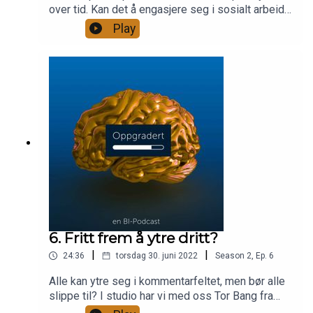
over tid. Kan det å engasjere seg i sosialt arbeid
gi verdifulle pustepauser fra prestasjonspresset?
Play
Vi hører erfaringene til tidligere elitespiller Jonas
Grønner, mens doktorgradsstipendiat Ann-Mari
Lilleløkken forklarer hvorfor hennes forskning på
pro-sosialt arbeid hos fotballspillere, er
interessant for alle.
6. Fritt frem å ytre dritt?
|
|
24:36
torsdag 30. juni 2022
Season
2
,
Ep.
6
Alle kan ytre seg i kommentarfeltet, men bør alle
slippe til? I studio har vi med oss Tor Bang fra
BIs Institutt for kommunikasjon og kultur, og