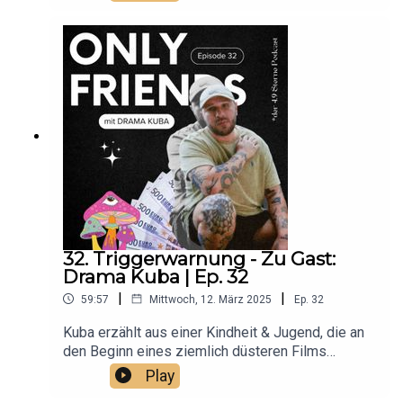
sein Leben verändert hat.Folgt Noni:
https://www.instagram.com/noahnoniFolgt Mauli:
https://www.instagram.com/mauliuniversal/Hört
"Cinepop" auf allen PlattformenUnd bewertet den
Podcast mit 4,9 Sternen <3
32. Triggerwarnung - Zu Gast:
Drama Kuba | Ep. 32
|
|
59:57
Mittwoch, 12. März 2025
Ep.
32
Kuba erzählt aus einer Kindheit & Jugend, die an
den Beginn eines ziemlich düsteren Films
erinnert.Seine bisherigen Interviews kann man
Play
vermutlich an einer Hand abzählen - seine derart