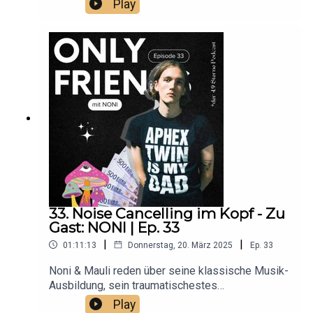
Play
https://www.instagram.com/ssswaosFolgt Mauli:
https://www.instagram.com/mauliuniversal/Hört
"Cinepop" auf allen PlattformenUnd bewertet den
Podcast mit 4,9 Sternen <3
33. Noise Cancelling im Kopf - Zu
Gast: NONI | Ep. 33
|
|
01:11:13
Donnerstag, 20. März 2025
Ep.
33
Noni & Mauli reden über seine klassische Musik-
Ausbildung, sein traumatischestes
Konzerterlebnis und wie seine ADHS-Diagnose
Play