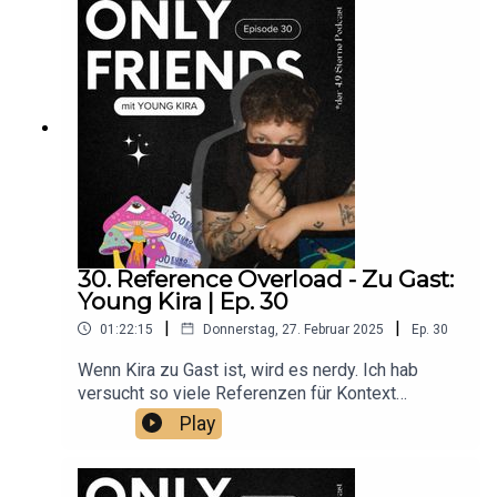
https://www.instagram.com/mauliuniversal/Hört
"Cinepop" auf allen PlattformenUnd bewertet den
Podcast mit 4,9 Sternen <3
30. Reference Overload - Zu Gast:
Young Kira | Ep. 30
|
|
01:22:15
Donnerstag, 27. Februar 2025
Ep.
30
Wenn Kira zu Gast ist, wird es nerdy. Ich hab
versucht so viele Referenzen für Kontext
einzublenden.Wenn ihr dieser Folge inhaltlich
Play
folgen könnt, spart euch das allerdings die ADHS-
Diagnose.Folgt Young Kira:
https://www.instagram.com/youngkirawestghost