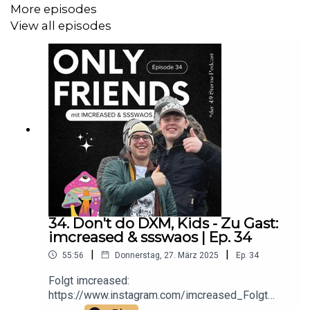
Podcast mit 4,9 Sternen <3
More episodes
View all episodes
34. Don't do DXM, Kids - Zu Gast:
imcreased & ssswaos | Ep. 34
|
|
55:56
Donnerstag, 27. März 2025
Ep.
34
Folgt imcreased:
https://www.instagram.com/imcreased_Folgt
ssswaos: