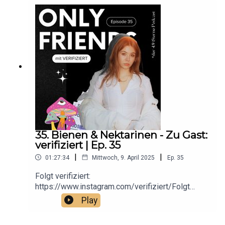
35. Bienen & Nektarinen - Zu Gast:
verifiziert | Ep. 35
|
|
01:27:34
Mittwoch, 9. April 2025
Ep.
35
Folgt verifiziert:
https://www.instagram.com/verifiziert/Folgt
Mauli:
Play
https://www.instagram.com/mauliuniversal/Hört
"Cinepop" auf allen PlattformenUnd bewertet den