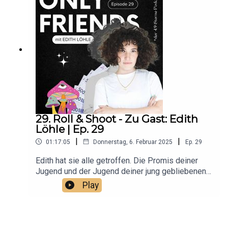
s/Folgt Mauli:
https://www.instagram.com/mauliuniversal/Hört
"Cinepop" auf allen PlattformenUnd bewertet den
Podcast mit 4,9 Sternen <3
29. Roll & Shoot - Zu Gast: Edith
Löhle | Ep. 29
|
|
01:17:05
Donnerstag, 6. Februar 2025
Ep.
29
Edith hat sie alle getroffen. Die Promis deiner
Jugend und der Jugend deiner jung gebliebenen
Tante.Irgendwann war ihr das aber nichts mehr
Play
und sie wollte ihr Karmakonto ins Plus bringen.
Aus der Provinz nach Cannes und wieder
zurück.Folgt Edith:
https://www.instagram.com/__edditude__Folgt