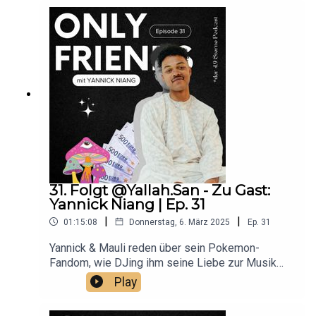
persönlichen Interviews an einem Finger!Folgt
Drama Kuba:
https://www.instagram.com/drama_kubaFolgt
Mauli:
https://www.instagram.com/mauliuniversal/Hört
"Cinepop" auf allen PlattformenUnd bewertet den
Podcast mit 4,9 Sternen <3
31. Folgt @Yallah.San - Zu Gast:
Yannick Niang | Ep. 31
|
|
01:15:08
Donnerstag, 6. März 2025
Ep.
31
Yannick & Mauli reden über sein Pokemon-
Fandom, wie DJing ihm seine Liebe zur Musik
zurückgab & die goldenen Tage der Andorra Tour
Play
2019.Folgt Yannick Niang:
https://www.instagram.com/yallah.sanFolgt Mauli: